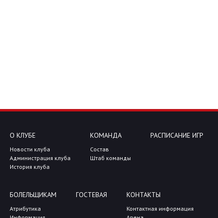
О КЛУБЕ
КОМАНДА
РАСПИСАНИЕ ИГР
Новости клуба
Состав
Администрация клуба
Штаб команды
История клуба
БОЛЕЛЬЩИКАМ
ГОСТЕВАЯ
КОНТАКТЫ
Атрибутика
Контактная информация
Информация
Арена