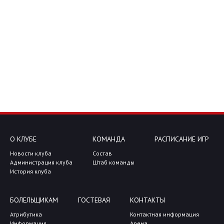
О КЛУБЕ
КОМАНДА
РАСПИСАНИЕ ИГР
Новости клуба
Состав
Администрация клуба
Штаб команды
История клуба
БОЛЕЛЬЩИКАМ
ГОСТЕВАЯ
КОНТАКТЫ
Атрибутика
Контактная информация
Информация
Арена