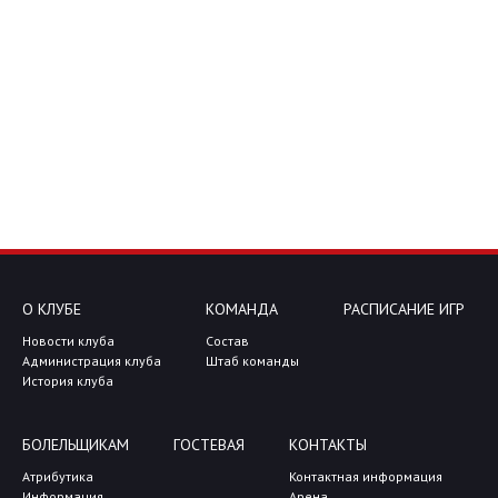
О КЛУБЕ
КОМАНДА
РАСПИСАНИЕ ИГР
Новости клуба
Состав
Администрация клуба
Штаб команды
История клуба
БОЛЕЛЬЩИКАМ
ГОСТЕВАЯ
КОНТАКТЫ
Атрибутика
Контактная информация
Информация
Арена