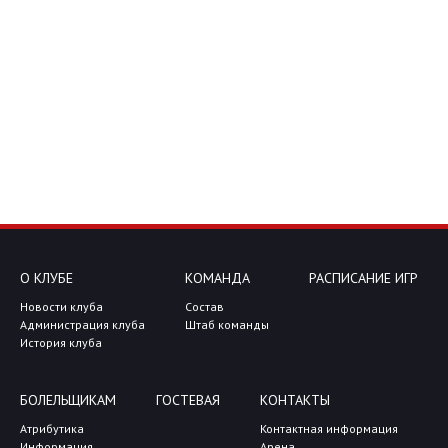
О КЛУБЕ
КОМАНДА
РАСПИСАНИЕ ИГР
Новости клуба
Состав
Администрация клуба
Штаб команды
История клуба
БОЛЕЛЬЩИКАМ
ГОСТЕВАЯ
КОНТАКТЫ
Атрибутика
Контактная информация
Информация
Арена