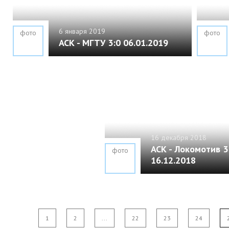
6 января 2019
фото
фото
АСК - МГТУ 3:0 06.01.2019
16 декабря 2018
АСК - Локомотив 3
фото
16.12.2018
1
2
...
22
23
24