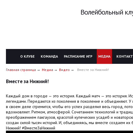
Волейбольный клу
О КЛУБЕ
КОМАНДА
РАСПИСАНИЕ ИГР
МЕДИА
КОНТАК
Главная страница
Медиа
Видео
Вместе за Нижний!
Вместе за Нижний!
Каждый дом в городе — это история. Каждый матч — это история. И
легендами. Передаются из поколения в поколение и объединяют. У к
в своем деле стремится, чтобы его успех разделил весь город, пото
вдохновляет. Ритмом, атмосферой. Сочетанием технологий и традиц
преображением пакгаузов, красотой купеческих усадеб и новаторс
создан силой тысяч историй. И, объединяясь, мы вместе создаем их
Нижний! #ВместеЗаНижний