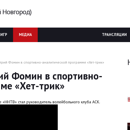
 Новгород)
 ИГР
МЕДИА
ТРАНСЛЯЦИИ
трий Фомин в спортивно-аналитической программе «Хет-трик»
ий Фомин в спортивно-
ме «Хет-трик»
е «ННТВ» стал руководитель волейбольного клуба АСК.