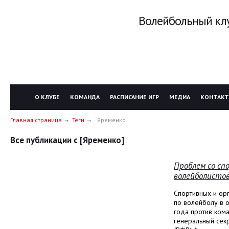
Волейбольный клу
О КЛУБЕ
КОМАНДА
РАСПИСАНИЕ ИГР
МЕДИА
КОНТАК
Главная страница
Теги
Яременко
Все публикации с [Яременко]
Проблем со сп
волейболистов
Спортивных и ор
по волейболу в 
года против кома
генеральный сек