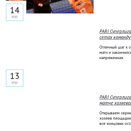
14
апр
PARI Суперлиг
сетах команд
Отличный шаг к с
матч и закончилс
напряженная.
13
апр
PARI Суперлиг
матче хозяева
Открываем серию
хозяев площадки
все концовки ост