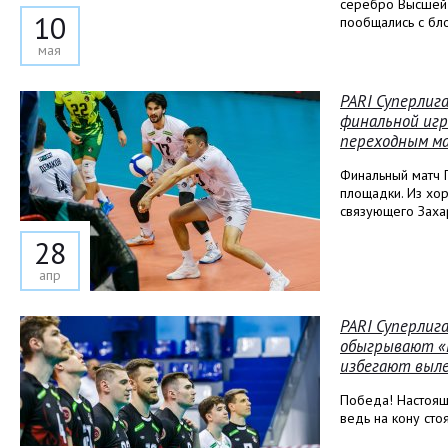
серебро Высшей 
10
пообщались с бл
мая
PARI Суперлига
финальной игр
переходным м
Финальный матч 
площадки. Из хо
связующего Захар
28
апр
PARI Суперлиг
обыгрывают «
избегают выле
Победа! Настоящ
ведь на кону сто