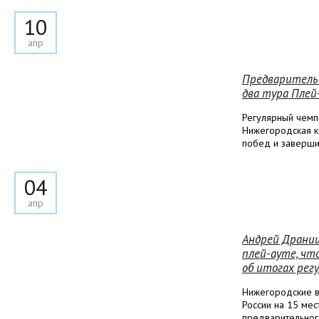
10
апр
Предварительн
два тура Плей
Регулярный чемп
Нижегородская к
побед и заверши
04
апр
Андрей Драниш
плей-ауте, чт
об итогах рег
Нижегородские в
России на 15 мес
предварительног