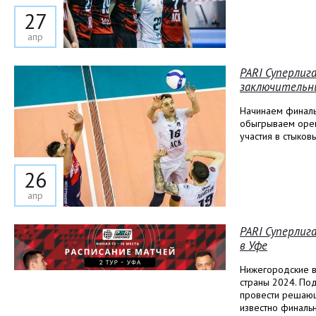
27
апр
PARI Суперлиг
заключительны
Начинаем финаль
обыгрываем орен
участия в стыков
26
апр
PARI Суперлиг
в Уфе
Нижегородские в
страны 2024. По
провести решающи
известно финаль