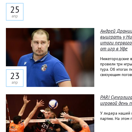
25
апр
Андрей Драни
выиграть у Ни
итоги первого
от игр в Уфе
Нижегородские в
провели три игры
тура. Об итогах 
23
связующим погов
апр
PARI Суперлига
игровой день 
У лидера нашей 
партию. На этом 