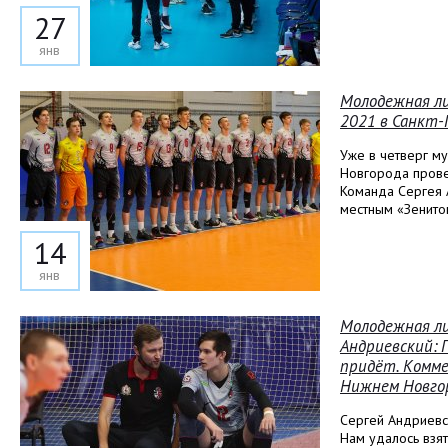
27
янв
Молодежная ли
2021 в Санкт
Уже в четверг м
Новгорода прове
Команда Сергея 
местным «Зенито
14
янв
Молодежная ли
Андриевский: 
придёт. Комм
Нижнем Новго
Сергей Андриевск
Нам удалось взя