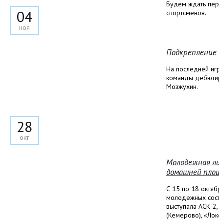
Будем ждать пер
04
спортсменов.
ноя
Подкрепление 
На последней иг
команды дебюти
Мозжухин.
28
окт
Молодежная ли
домашней площ
С 15 по 18 октя
молодежных сост
выступала АСК-2,
(Кемерово), «Ло