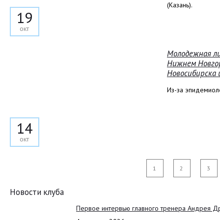
(Казань).
19
окт
Молодежная ли
Нижнем Новгор
Новосибирска 
Из-за эпидемиоло
14
окт
1
2
3
Новости клуба
Первое интервью главного тренера Андрея Д