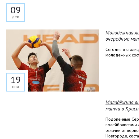
09
дек
Молодежная ли
очередные мат
Сегодня в столиц
молодежных сост
19
ноя
Молодёжная ли
матчи в Красн
Подопечные Серг
волейболистами «
отличии от перво
Новгороде, соста