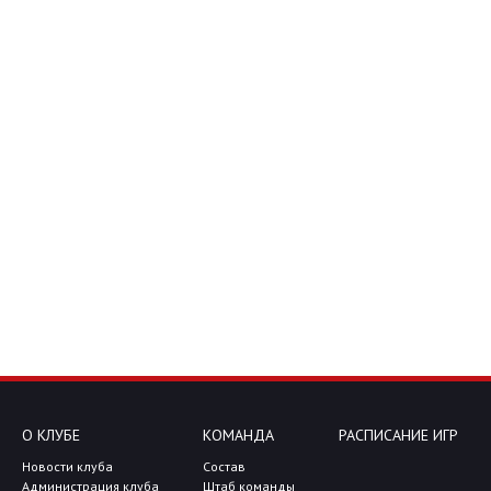
О КЛУБЕ
КОМАНДА
РАСПИСАНИЕ ИГР
Новости клуба
Состав
Администрация клуба
Штаб команды