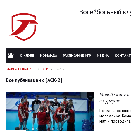
Волейбольный клу
О КЛУБЕ
КОМАНДА
РАСПИСАНИЕ ИГР
МЕДИА
КОНТАК
Главная страница
Теги
АСК-2
Все публикации с [АСК-2]
Молодежная ли
в Сургуте
Вслед за основн
молодежка. Кома
матчи проводила 