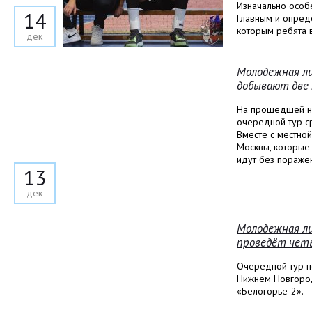
Изначально особе
14
Главным и опред
которым ребята в
дек
Молодежная ли
добывают две 
На прошедшей н
очередной тур с
Вместе с местно
Москвы, которые
идут без поражен
13
дек
Молодежная ли
проведёт чет
Очередной тур п
Нижнем Новгоро
«Белогорье-2».