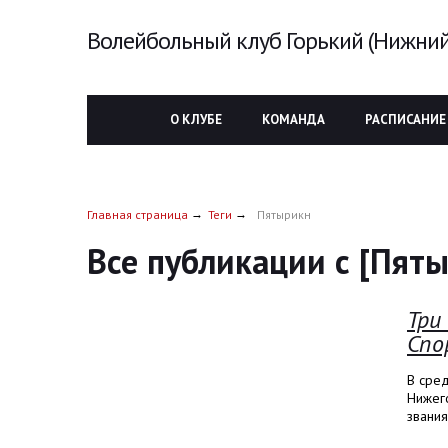
Волейбольный клуб Горький (Нижний
О КЛУБЕ
КОМАНДА
РАСПИСАНИЕ
Главная страница
Теги
Пятырикн
Все публикации с [Пят
Три
Спо
В сред
Нижег
звания