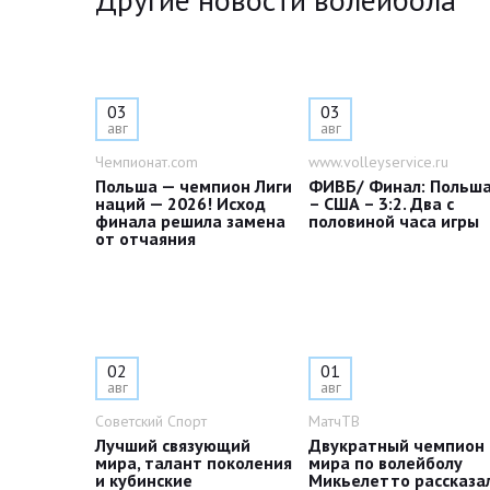
03
03
авг
авг
Чемпионат.com
www.volleyservice.ru
Польша — чемпион Лиги
ФИВБ/ Финал: Польш
наций — 2026! Исход
– США – 3:2. Два с
финала решила замена
половиной часа игры
от отчаяния
02
01
авг
авг
Советский Спорт
МатчТВ
Лучший связующий
Двукратный чемпион
мира, талант поколения
мира по волейболу
и кубинские
Микьелетто рассказа