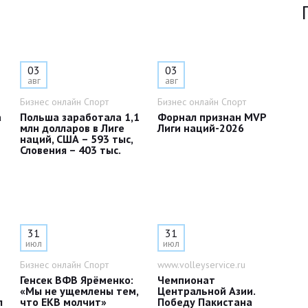
03
03
авг
авг
Бизнес онлайн Спорт
Бизнес онлайн Спорт
а
Польша заработала 1,1
Форнал признан MVP
млн долларов в Лиге
Лиги наций-2026
наций, США – 593 тыс,
Словения – 403 тыс.
31
31
июл
июл
Бизнес онлайн Спорт
www.volleyservice.ru
Генсек ВФВ Ярёменко:
Чемпионат
«Мы не ущемлены тем,
Центральной Азии.
л
что ЕКВ молчит»
Победу Пакистана