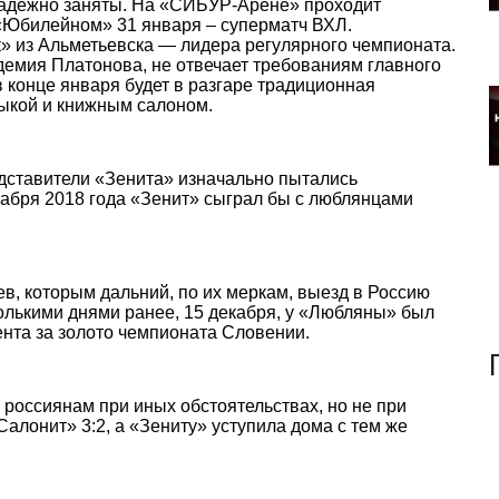
надежно заняты. На «СИБУР-Арене» проходит
 «Юбилейном» 31 января – суперматч ВХЛ.
 из Альметьевска — лидера регулярного чемпионата.
демия Платонова, не отвечает требованиям главного
в конце января будет в разгаре традиционная
зыкой и книжным салоном.
едставители «Зенита» изначально пытались
кабря 2018 года «Зенит» сыграл бы с люблянцами
ев, которым дальний, по их меркам, выезд в Россию
олькими днями ранее, 15 декабря, у «Любляны» был
нта за золото чемпионата Словении.
россиянам при иных обстоятельствах, но не при
алонит» 3:2, а «Зениту» уступила дома с тем же