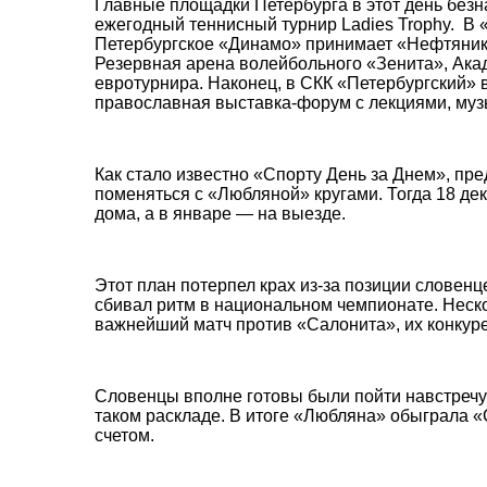
Главные площадки Петербурга в этот день без
ежегодный теннисный турнир Ladies Trophy. В
Петербургское «Динамо» принимает «Нефтяник»
Резервная арена волейбольного «Зенита», Ака
евротурнира. Наконец, в СКК «Петербургский» 
православная выставка-форум с лекциями, му
Как стало известно «Спорту День за Днем», пр
поменяться с «Любляной» кругами. Тогда 18 де
дома, а в январе — на выезде.
Этот план потерпел крах из-за позиции словенц
сбивал ритм в национальном чемпионате. Неск
важнейший матч против «Салонита», их конкуре
Словенцы вполне готовы были пойти навстречу 
таком раскладе. В итоге «Любляна» обыграла «С
счетом.