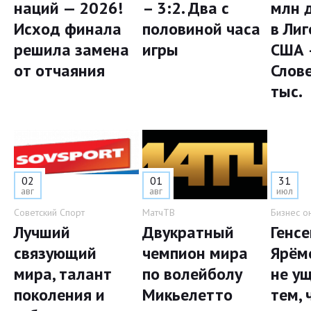
наций — 2026!
– 3:2. Два с
млн 
Исход финала
половиной часа
в Лиг
решила замена
игры
США 
от отчаяния
Слов
тыс.
02
01
31
авг
авг
июл
Советский Спорт
МатчТВ
Бизнес о
Лучший
Двукратный
Генс
связующий
чемпион мира
Ярём
мира, талант
по волейболу
не у
поколения и
Микьелетто
тем, 