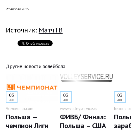
20 апреля 2025
Источник:
МатчТВ
Другие новости волейбола
03
03
03
авг
авг
авг
Чемпионат.com
www.volleyservice.ru
Бизнес о
Польша —
ФИВБ/ Финал:
Поль
чемпион Лиги
Польша – США
зара