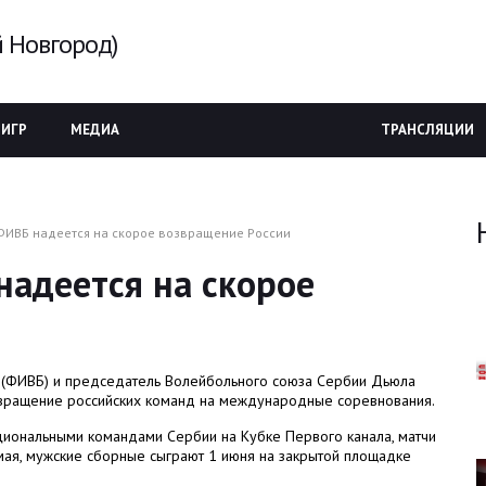
 Новгород)
 ИГР
МЕДИА
ТРАНСЛЯЦИИ
ФИВБ надеется на скорое возвращение России
адеется на скорое
(ФИВБ) и председатель Волейбольного союза Сербии Дьюла
звращение российских команд на международные соревнования.
ациональными командами Сербии на Кубке Первого канала, матчи
мая, мужские сборные сыграют 1 июня на закрытой площадке