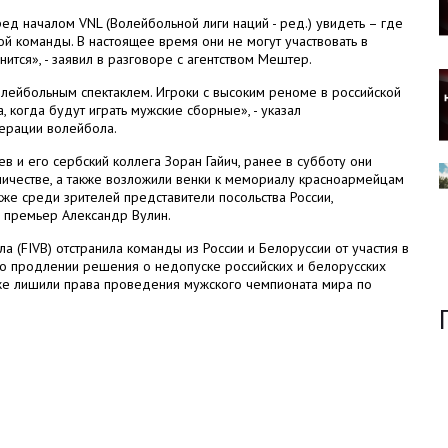
ед началом VNL (Волейбольной лиги наций - ред.) увидеть – где
кой команды. В настоящее время они не могут участвовать в
ится», - заявил в разговоре с агентством Мештер.
лейбольным спектаклем. Игроки с высоким реноме в российской
, когда будут играть мужские сборные», - указал
ерации волейбола.
в и его сербский коллега Зоран Гайич, ранее в субботу они
ичестве, а также возложили венки к мемориалу красноармейцам
же среди зрителей представители посольства России,
 премьер Александр Вулин.
(FIVB) отстранила команды из России и Белоруссии от участия в
о продлении решения о недопуске российских и белорусских
же лишили права проведения мужского чемпионата мира по