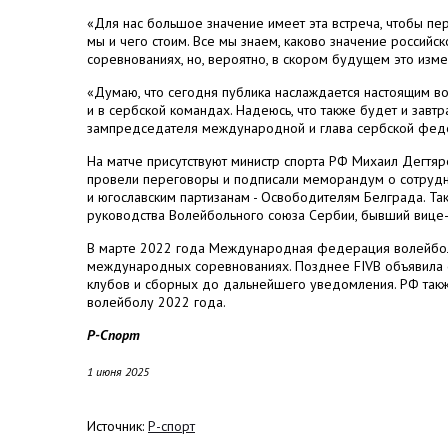
«Для нас большое значение имеет эта встреча, чтобы пер
мы и чего стоим. Все мы знаем, каково значение российс
соревнованиях, но, вероятно, в скором будущем это измен
«Думаю, что сегодня публика наслаждается настоящим во
и в сербской командах. Надеюсь, что также будет и завтра
зампредседателя международной и глава сербской фед
На матче присутствуют министр спорта РФ Михаил Дегтяре
провели переговоры и подписали меморандум о сотрудн
и югославским партизанам - Освободителям Белграда. Так
руководства Волейбольного союза Сербии, бывший вице-
В марте 2022 года Международная федерация волейбола 
международных соревнованиях. Позднее FIVB объявила 
клубов и сборных до дальнейшего уведомления. РФ так
волейболу 2022 года.
Р-Спорт
1 июня 2025
Источник:
Р-спорт