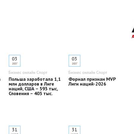
03
03
авг
авг
Бизнес онлайн Спорт
Бизнес онлайн Спорт
а
Польша заработала 1,1
Форнал признан MVP
млн долларов в Лиге
Лиги наций-2026
наций, США – 593 тыс,
Словения – 403 тыс.
31
31