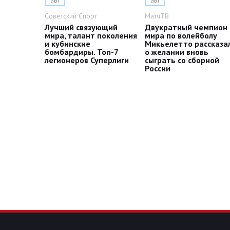
авг
авг
Советский Спорт
МатчТВ
Лучший связующий
Двукратный чемпион
мира, талант поколения
мира по волейболу
и кубинские
Микьелетто рассказа
бомбардиры. Топ-7
о желании вновь
легионеров Суперлиги
сыграть со сборной
России