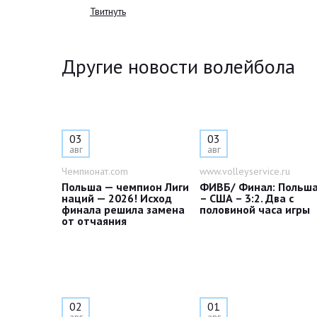
Твитнуть
Другие новости волейбола
03
03
авг
авг
Чемпионат.com
www.volleyservice.ru
Польша — чемпион Лиги
ФИВБ/ Финал: Польш
наций — 2026! Исход
– США – 3:2. Два с
финала решила замена
половиной часа игры
от отчаяния
02
01