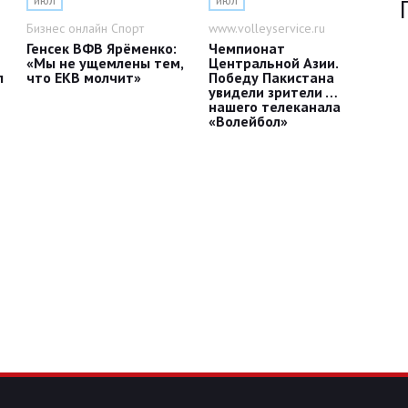
июл
июл
Бизнес онлайн Спорт
www.volleyservice.ru
Генсек ВФВ Ярёменко:
Чемпионат
«Мы не ущемлены тем,
Центральной Азии.
л
что ЕКВ молчит»
Победу Пакистана
увидели зрители …
нашего телеканала
«Волейбол»