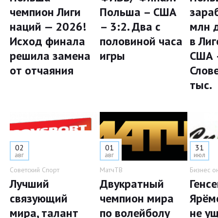
чемпион Лиги
Польша – США
зара
наций — 2026!
– 3:2. Два с
млн 
Исход финала
половиной часа
в Лиг
решила замена
игры
США 
от отчаяния
Слов
тыс.
02
01
31
авг
авг
июл
Советский Спорт
МатчТВ
Бизнес о
Лучший
Двукратный
Генс
связующий
чемпион мира
Ярём
мира, талант
по волейболу
не у