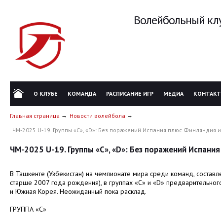
Волейбольный клу
О КЛУБЕ
КОМАНДА
РАСПИСАНИЕ ИГР
МЕДИА
КОНТАК
Главная страница
Новости волейбола
ЧМ-2025 U-19. Группы «С», «D»: Без поражений Испания плюс Финляндия 
ЧМ-2025 U-19. Группы «С», «D»: Без поражений Испани
В Ташкенте (Узбекистан) на чемпионате мира среди команд, составл
старше 2007 года рождения), в группах «С» и «D» предварительног
и Южная Корея. Неожиданный пока расклад.
ГРУППА «С»