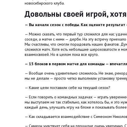
новосибирского клуба.
Довольны своей игрой, хот
—
Вы начали сезон с победы. Как оцените результат
—
Можно сказать, что первый тур сложился для нас удачно
соседи, а матчи с ними — дерби. На эту встречу приехал
Мы счастливы, что смогли порадовать наших фанатов. Дум
сложился матч. Хотя есть небольшие шероховатости и мо
взаимосвязей. Но в целом пока все круто.
—
15 блоков в первом матче для команды — впечатля
—
Вообще очень удивительно сложилось. Не знаю, рекорд 
мы не делали — просто четко выполняли установку трене
— Какие цели поставили себе на текущий сезон?
— Если говорить о командных задачах — играть уверенн
мы выступаем не так стабильно, как хотелось бы, и это н
каждый день, улучшать игру на блоке и показывать боле
— Как складывается взаимодействие с Симеоном Николо
— Симеон чувствует себя на площадке очень уверенно. С