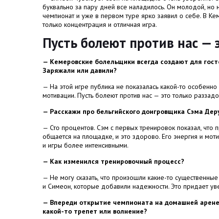
буквально за пару дней все наладилось. Он молодой, но
чемпионат и уже в первом туре ярко заявил о себе. В К
только концентрация и отличная игра.
Пусть болеют против нас — 
—
Кемеровские болельщики всегда создают для госте
Заряжали или давили?
—
На этой игре публика не показалась какой-то особенн
мотивации. Пусть болеют против нас — это только раззад
—
Расскажи про бельгийского доигровщика Сэма Деру
—
Сто процентов. Сэм с первых тренировок показал, что 
общается на площадке, и это здорово. Его энергия и мо
и игры более интенсивными.
—
Как изменился тренировочный процесс?
—
Не могу сказать, что произошли какие-то существенные
и Симеон, которые добавили надежности. Это придает ув
—
Впереди открытие чемпионата на домашней арене.
какой-то трепет или волнение?