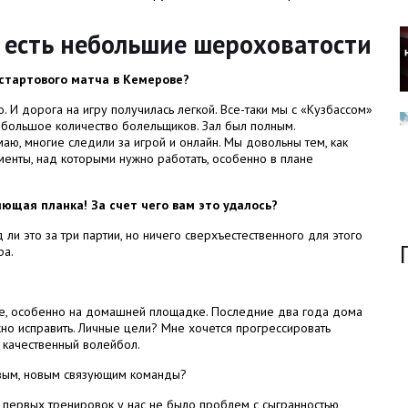
я есть небольшие шероховатости
 стартового матча в Кемерове?
. И дорога на игру получилась легкой. Все-таки мы с «Кузбассом»
о большое количество болельщиков. Зал был полным.
аю, многие следили за игрой и онлайн. Мы довольны тем, как
менты, над которыми нужно работать, особенно в плане
ющая планка! За счет чего вам это удалось?
ли это за три партии, но ничего сверхъестественного для этого
ра.
ее, особенно на домашней площадке. Последние два года дома
ужно исправить. Личные цели? Мне хочется прогрессировать
е качественный волейбол.
вым, новым связующим команды?
 первых тренировок у нас не было проблем с сыгранностью,