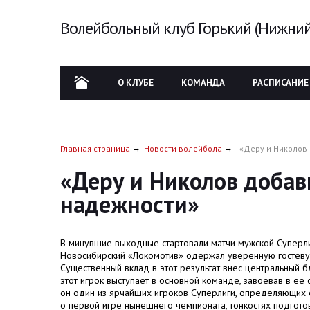
Волейбольный клуб Горький (Нижний
О КЛУБЕ
КОМАНДА
РАСПИСАНИЕ
Главная страница
Новости волейбола
«Деру и Николов
«Деру и Николов доба
надежности»
В минувшие выходные стартовали матчи мужской Суперли
Новосибирский «Локомотив» одержал уверенную гостевую
Существенный вклад в этот результат внес центральный
этот игрок выступает в основной команде, завоевав в ее 
он один из ярчайших игроков Суперлиги, определяющих е
о первой игре нынешнего чемпионата, тонкостях подготов