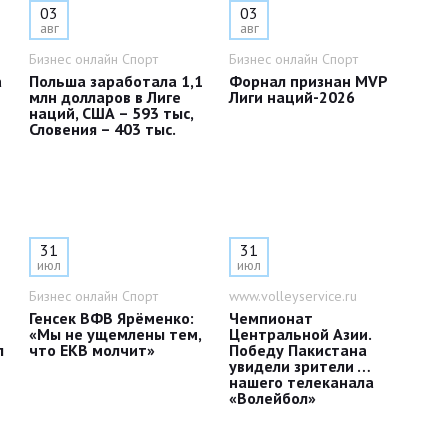
03
03
авг
авг
Бизнес онлайн Спорт
Бизнес онлайн Спорт
а
Польша заработала 1,1
Форнал признан MVP
млн долларов в Лиге
Лиги наций-2026
наций, США – 593 тыс,
Словения – 403 тыс.
31
31
июл
июл
Бизнес онлайн Спорт
www.volleyservice.ru
Генсек ВФВ Ярёменко:
Чемпионат
«Мы не ущемлены тем,
Центральной Азии.
л
что ЕКВ молчит»
Победу Пакистана
увидели зрители …
нашего телеканала
«Волейбол»