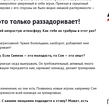
 невероятно уверенный в себе игрок. Приехал в серьезный
емерове с его стороны не было видно никакой растерянности —
это только раззадоривает!
й непростую атмосферу. Как тебе их трибуны в этот раз?
о агрессивной. Чужие болельщики, наоборот, добавляют мне
оривает!
. Если Симеон — это молодость, то Сэм — это опыт?
приехал сюда выигрывать. Он требовательный, активный, много
тивация передаются нам, заряжают команду, делают тренировки
 изменения, но они есть. Появились новые игроки, например Сэм
еренности всей команде на тренировках.
 С какими эмоциями подходите к этому? Может, есть