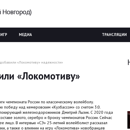
 Новгород)
 ИГР
МЕДИА
ТРАНСЛЯЦИИ
 добавили «Локомотиву» надежности»
вили «Локомотиву»
ги чемпионата России по классическому волейболу.
 победу над кемеровским «Кузбассом» со счетом 3:0.
 блокирующий железнодорожников Дмитрий Лызик. С 2020 года
составе золото, серебро и бронзу чемпионатов России. Сейчас
е лицо. В интервью «СЭ» 25-летний волейболист рассказал
ки, а также о влиянии на игру «Локомотива» новобранцев