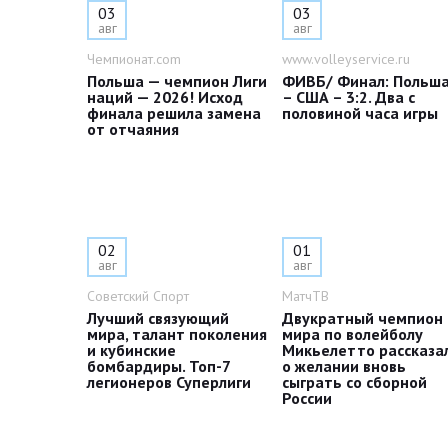
03
03
авг
авг
Чемпионат.com
www.volleyservice.ru
Польша — чемпион Лиги
ФИВБ/ Финал: Польш
наций — 2026! Исход
– США – 3:2. Два с
финала решила замена
половиной часа игры
от отчаяния
02
01
авг
авг
Советский Спорт
МатчТВ
Лучший связующий
Двукратный чемпион
мира, талант поколения
мира по волейболу
и кубинские
Микьелетто рассказа
бомбардиры. Топ-7
о желании вновь
легионеров Суперлиги
сыграть со сборной
России