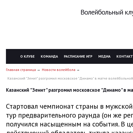
Волейбольный клу
О КЛУБЕ
КОМАНДА
РАСПИСАНИЕ ИГР
МЕДИА
КОНТАК
Главная страница
Новости волейбола
Казанский "Зенит" разгромил московское "Динамо" в матче волейбольно
Казанский "Зенит" разгромил московское "Динамо" в м
Стартовал чемпионат страны в мужской
тур предварительного раунда (он же ре
получился насыщенным на события. В ц
действующий обладатель титула казанск