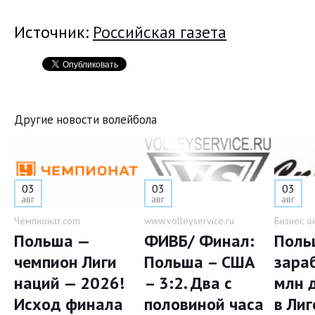
Источник:
Российская газета
Другие новости волейбола
03
03
03
авг
авг
авг
Чемпионат.com
www.volleyservice.ru
Бизнес о
Польша —
ФИВБ/ Финал:
Поль
чемпион Лиги
Польша – США
зара
наций — 2026!
– 3:2. Два с
млн 
Исход финала
половиной часа
в Лиг