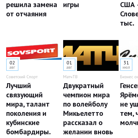
решила замена
игры
США 
от отчаяния
Слов
тыс.
02
01
31
авг
авг
июл
Советский Спорт
МатчТВ
Бизнес о
Лучший
Двукратный
Генс
связующий
чемпион мира
Ярём
мира, талант
по волейболу
не у
поколения и
Микьелетто
тем, 
кубинские
рассказал о
молч
бомбардиры.
желании вновь