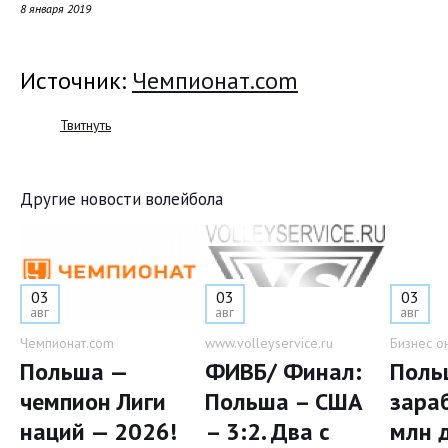
8 января 2019
Источник:
Чемпионат.com
Твитнуть
Другие новости волейбола
03
03
03
авг
авг
авг
Чемпионат.com
www.volleyservice.ru
Бизнес о
Польша —
ФИВБ/ Финал:
Поль
чемпион Лиги
Польша – США
зара
наций — 2026!
– 3:2. Два с
млн 