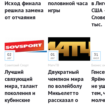
Исход финала
половиной часа
в Лиг
решила замена
игры
США 
от отчаяния
Слов
тыс.
02
01
31
авг
авг
июл
Советский Спорт
МатчТВ
Бизнес о
Лучший
Двукратный
Генс
связующий
чемпион мира
Ярём
мира, талант
по волейболу
не у
поколения и
Микьелетто
тем, 
кубинские
рассказал о
молч