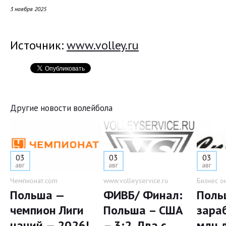
3 ноября 2025
Источник:
www.volley.ru
Другие новости волейбола
03
03
03
авг
авг
авг
Чемпионат.com
www.volleyservice.ru
Бизнес о
Польша —
ФИВБ/ Финал:
Поль
чемпион Лиги
Польша – США
зара
наций — 2026!
– 3:2. Два с
млн 