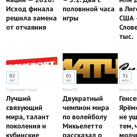
Исход финала
половиной часа
в Лиг
решила замена
игры
США 
от отчаяния
Слов
тыс.
02
01
31
авг
авг
июл
Советский Спорт
МатчТВ
Бизнес о
Лучший
Двукратный
Генс
связующий
чемпион мира
Ярём
мира, талант
по волейболу
не у
поколения и
Микьелетто
тем, 
кубинские
рассказал о
молч