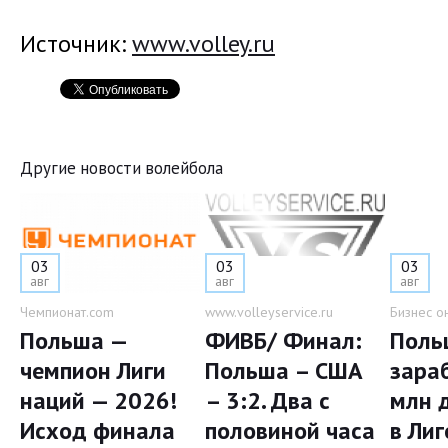
Источник:
www.volley.ru
Другие новости волейбола
03
03
03
авг
авг
авг
Чемпионат.com
www.volleyservice.ru
Бизнес о
Польша —
ФИВБ/ Финал:
Поль
чемпион Лиги
Польша – США
зара
наций — 2026!
– 3:2. Два с
млн 
Исход финала
половиной часа
в Лиг