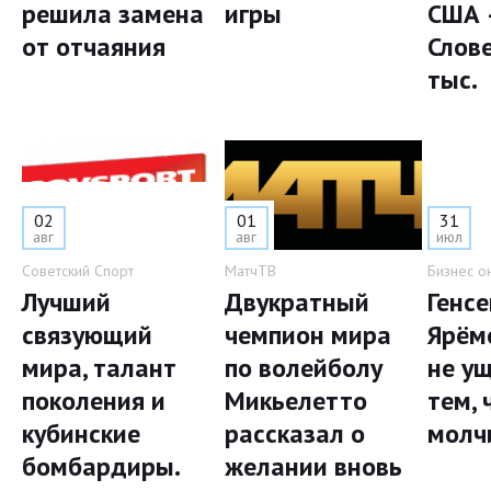
решила замена
игры
США 
от отчаяния
Слов
тыс.
02
01
31
авг
авг
июл
Советский Спорт
МатчТВ
Бизнес о
Лучший
Двукратный
Генс
связующий
чемпион мира
Ярём
мира, талант
по волейболу
не у
поколения и
Микьелетто
тем, 
кубинские
рассказал о
молч
бомбардиры.
желании вновь