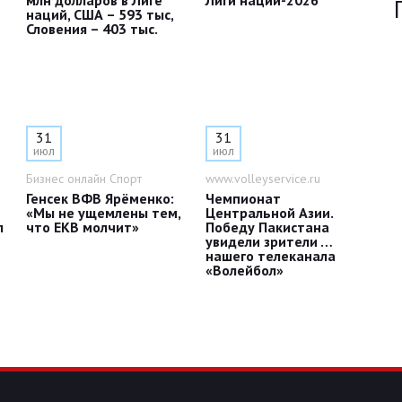
млн долларов в Лиге
Лиги наций-2026
наций, США – 593 тыс,
Словения – 403 тыс.
31
31
июл
июл
Бизнес онлайн Спорт
www.volleyservice.ru
Генсек ВФВ Ярёменко:
Чемпионат
«Мы не ущемлены тем,
Центральной Азии.
л
что ЕКВ молчит»
Победу Пакистана
увидели зрители …
нашего телеканала
«Волейбол»