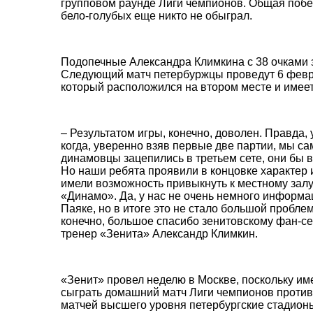
групповом раунде Лиги чемпионов. Общая побед
бело-голубых еще никто не обыграл.
Подопечные Александра Климкина с 38 очками з
Следующий матч петербуржцы проведут 6 февра
который расположился на втором месте и имеет 
– Результатом игры, конечно, доволен. Правда, 
когда, уверенно взяв первые две партии, мы са
динамовцы зацепились в третьем сете, они бы в
Но наши ребята проявили в концовке характер 
имели возможность привыкнуть к местному залу
«Динамо». Да, у нас не очень немного информ
Паяке, но в итоге это не стало большой проблем
конечно, большое спасибо зенитовскому фан-се
тренер «Зенита» Александр Климкин.
«Зенит» провел неделю в Москве, поскольку и
сыграть домашний матч Лиги чемпионов против
матчей высшего уровня петербургские стадион