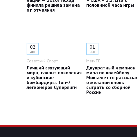
наций — 2026! Исход
– США – 3:2. Два с
финала решила замена
половиной часа игры
от отчаяния
02
01
авг
авг
Советский Спорт
МатчТВ
Лучший связующий
Двукратный чемпион
мира, талант поколения
мира по волейболу
и кубинские
Микьелетто рассказа
бомбардиры. Топ-7
о желании вновь
легионеров Суперлиги
сыграть со сборной
России