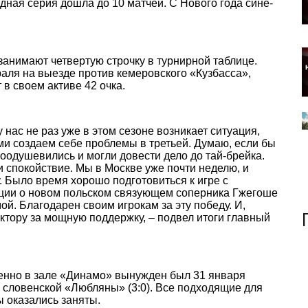
ная серия дошла до 10 матчей. С Нового года сине-
анимают четвертую строчку в турнирной таблице.
ля на выезде против кемеровского «Кузбасса»,
в своем активе 42 очка.
у нас не раз уже в этом сезоне возникает ситуация,
ми создаем себе проблемы в третьей. Думаю, если бы
оодушевились и могли довести дело до тай-брейка.
и спокойствие. Мы в Москве уже почти неделю, и
. Было время хорошо подготовиться к игре с
ации о новом польском связующем соперника Гжегоше
ой. Благодарен своим игрокам за эту победу. И,
ктору за мощную поддержку, – подвел итоги главный
менно в зале «Динамо» вынужден был 31 января
 словенской «Любляны» (3:0). Все подходящие для
ы оказались заняты.