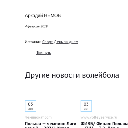
Аркадий НЕМОВ
4 февраля 2019
Источник:
Спорт День за днем
Твитнуть
Другие новости волейбола
03
03
авг
авг
Чемпионат.com
www.volleyservice.ru
Польша — чемпион Лиги
ФИВБ/ Финал: Польш