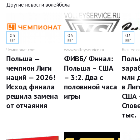
Другие новости волейбола
03
03
03
авг
авг
авг
Чемпионат.com
www.volleyservice.ru
Бизнес о
Польша —
ФИВБ/ Финал:
Поль
чемпион Лиги
Польша – США
зара
наций — 2026!
– 3:2. Два с
млн 
Исход финала
половиной часа
в Лиг
решила замена
игры
США 
от отчаяния
Слов
тыс.