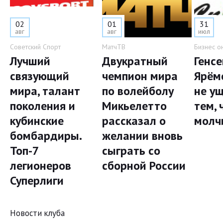
02
01
31
авг
авг
июл
Советский Спорт
МатчТВ
Бизнес о
Лучший
Двукратный
Генс
связующий
чемпион мира
Ярём
мира, талант
по волейболу
не у
поколения и
Микьелетто
тем, 
кубинские
рассказал о
молч
бомбардиры.
желании вновь
Топ-7
сыграть со
легионеров
сборной России
Суперлиги
Новости клуба