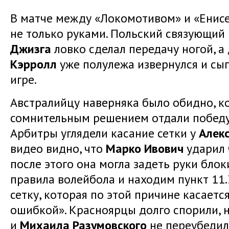
В матче между «Локомотивом» и «Енис
не только руками. Польский связующи
Джизга
ловко сделал передачу ногой, а
Кэрролл
уже полулежа извернулся и сыг
игре.
Австралийцу наверняка было обидно, ко
сомнительным решением отдали победу
Арбитры углядели касание сетки у
Алек
видео видно, что
Марко Ивович
ударил 
после этого она могла задеть руки бло
правила волейбола и находим пункт 11.3
сетку, которая по этой причине касается
ошибкой». Красноярцы долго спорили, 
и
Михаила
Разумовского
не переубедил