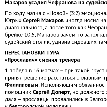
Макаров усадил Чефранова на судейск
По ходу матча с «Новой» (3:2) эмоцион
Югры»
Сергей Макаров
иногда носил на
диагонального, а после того как Чефран
брейке 10:5, Макаров зачем-то затолкал
судейский столик, удивив сидевших там
ПЕРЕСТАНОВКИ ТУРА
«Ярославич» сменил тренера
1 победа в 16 матчах – при такой груст
принял решение расстаться с главным 
Филипповым
. Исполняющим обязанност
помощник
Сергей
Доперт
, но должного
дала – ярославцы провалились в Белгоро
у белгородской молодежи.