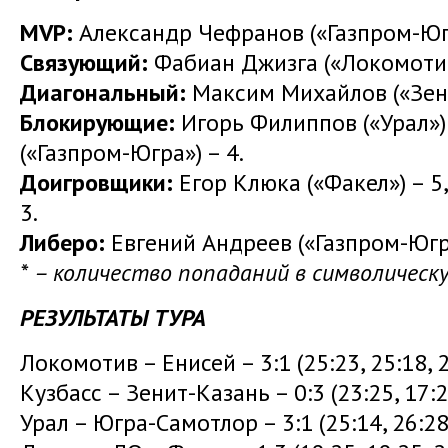
MVP:
Александр Чефранов («Газпром-Югр
Связующий:
Фабиан Джизга («Локомотив
Диагональный:
Максим Михайлов («Зени
Блокирующие:
Игорь Филиппов («Урал»)
(«Газпром-Югра») – 4.
Доигровщики:
Егор Клюка («Факел») – 5
3.
Либеро:
Евгений Андреев («Газпром-Югра
* – количество попаданий в символическ
РЕЗУЛЬТАТЫ ТУРА
Локомотив – Енисей – 3:1 (25:23, 25:18, 2
Кузбасс – Зенит-Казань – 0:3 (23:25, 17:2
Урал – Югра-Самотлор – 3:1 (25:14, 26:28,