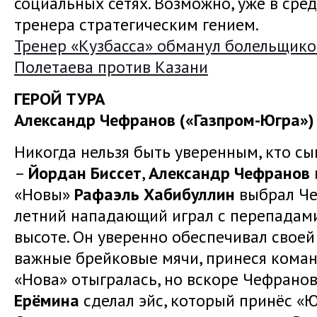
социальных сетях. Возможно, уже в сре
тренера стратегическим гением.
Тренер «Кузбасса» обманул болельщиков
Полетаева против Казани
ГЕРОЙ ТУРА
Александр Чефранов («Газпром-Югра»)
Никогда нельзя быть уверенным, кто сыг
–
Йордан Биссет
,
Александр Чефранов
«Новы»
Рафаэль Хабибуллин
выбрал Чеф
летний нападающий играл с перепадами,
высоте. Он уверенно обеспечивал свое
важные брейковые мячи, принеся команд
«Нова» отыгралась, но вскоре Чефрано
Ерёмина
сделал эйс, который принёс «Юг