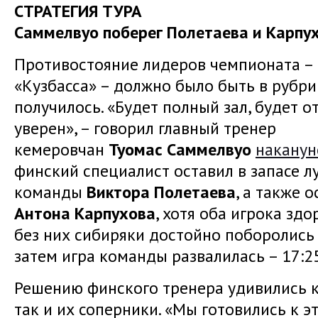
СТРАТЕГИЯ ТУРА
Саммелвуо поберег Полетаева и Карпу
Противостояние лидеров чемпионата – 
«Кузбасса» – должно было быть в рубрик
получилось. «Будет полный зал, будет от
уверен», – говорил главный тренер
кемеровчан
Туомас
Саммелвуо
наканун
финский специалист оставил в запасе 
команды
Виктора
Полетаева
, а также 
Антона Карпухова
, хотя оба игрока зд
без них сибиряки достойно поборолись в
затем игра команды развалилась – 17:25
Решению финского тренера удивились ка
так и их соперники. «Мы готовились к эт