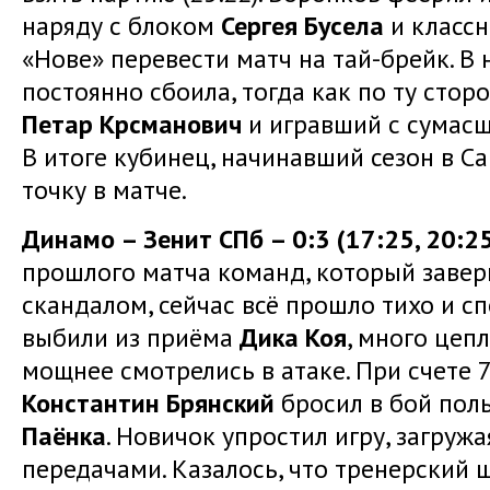
наряду с блоком
Сергея Бусела
и классн
«Нове» перевести матч на тай-брейк. В
постоянно сбоила, тогда как по ту сто
Петар Крсманович
и игравший с сумасш
В итоге кубинец, начинавший сезон в С
точку в матче.
Динамо – Зенит СПб – 0:3 (17:25, 20:25
прошлого матча команд, который заве
скандалом, сейчас всё прошло тихо и с
выбили из приёма
Дика Коя
, много цеп
мощнее смотрелись в атаке. При счете 7
Константин Брянский
бросил в бой пол
Паёнка
. Новичок упростил игру, загруж
передачами. Казалось, что тренерский