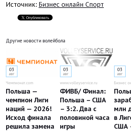
Источник:
Бизнес онлайн Спорт
Другие новости волейбола
03
03
03
авг
авг
авг
Чемпионат.com
www.volleyservice.ru
Бизнес о
Польша —
ФИВБ/ Финал:
Поль
чемпион Лиги
Польша – США
зара
наций — 2026!
– 3:2. Два с
млн 
Исход финала
половиной часа
в Лиг
решила замена
игры
США 