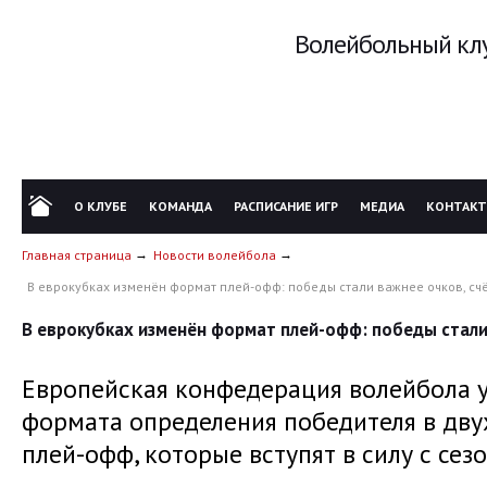
Волейбольный клу
О КЛУБЕ
КОМАНДА
РАСПИСАНИЕ ИГР
МЕДИА
КОНТАК
Главная страница
Новости волейбола
В еврокубках изменён формат плей-офф: победы стали важнее очков, счё
В еврокубках изменён формат плей-офф: победы стали 
Европейская конфедерация волейбола 
формата определения победителя в дв
плей-офф, которые вступят в силу с сез