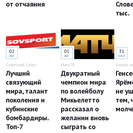
от отчаяния
Слов
тыс.
02
01
31
авг
авг
июл
Советский Спорт
МатчТВ
Бизнес о
Лучший
Двукратный
Генс
связующий
чемпион мира
Ярём
мира, талант
по волейболу
не у
поколения и
Микьелетто
тем, 
кубинские
рассказал о
молч
бомбардиры.
желании вновь
Топ-7
сыграть со