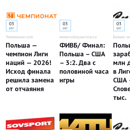
03
03
03
авг
авг
авг
Чемпионат.com
www.volleyservice.ru
Бизнес о
Польша —
ФИВБ/ Финал:
Поль
чемпион Лиги
Польша – США
зара
наций — 2026!
– 3:2. Два с
млн 
Исход финала
половиной часа
в Лиг
решила замена
игры
США 
от отчаяния
Слов
тыс.