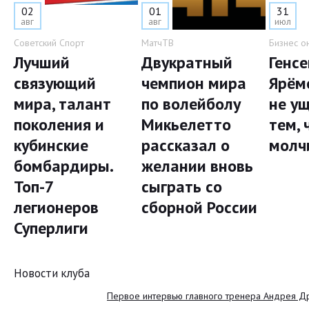
02
01
31
авг
авг
июл
Советский Спорт
МатчТВ
Бизнес о
Лучший
Двукратный
Генс
связующий
чемпион мира
Ярём
мира, талант
по волейболу
не у
поколения и
Микьелетто
тем, 
кубинские
рассказал о
молч
бомбардиры.
желании вновь
Топ-7
сыграть со
легионеров
сборной России
Суперлиги
Новости клуба
Первое интервью главного тренера Андрея Д