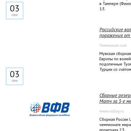
в Тампере (Финл
03
1:3.
сен
Российские во
поражения от
Чемпионат.com
Мужская сборная
Европы по волейб
подопечные Туом
Турции со счётом 1
03
сен
Сборные резерв
Матч за 3-е ме
www.volley.ru
Сборная России 
чемпионате мира
проиграла 2:3.