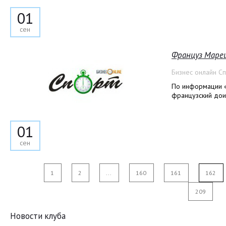
01
сен
Француз Мареш
Бизнес онлайн С
По информации «
французский дои
01
сен
1
2
...
160
161
162
209
Новости клуба