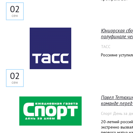
02
сен
Юниорская сбо
полуфинале ч
ТАСС
Россияне уступи
02
сен
Павел Тетюхин
команде перед
Спорт День за д
20-летний росси
экстренно вызва
первого матча на