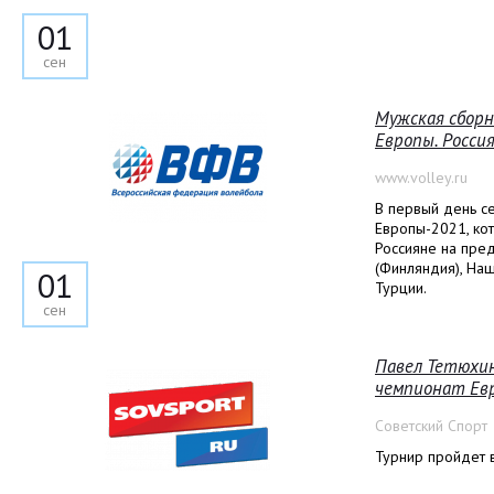
01
сен
Мужская сборн
Европы. Росси
www.volley.ru
В первый день с
Европы-2021, кот
Россияне на пре
(Финляндия), На
01
Турции.
сен
Павел Тетюхин
чемпионат Ев
Советский Спорт
Турнир пройдет 