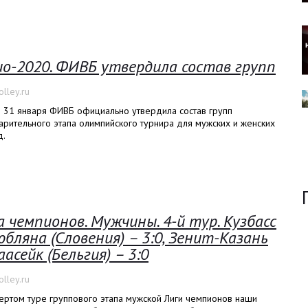
ио-2020. ФИВБ утвердила состав групп
lley.ru
о 31 января ФИВБ официально утвердила состав групп
рительного этапа олимпийского турнира для мужских и женских
д.
а чемпионов. Мужчины. 4-й тур. Кузбасс
юбляна (Словения) – 3:0, Зенит-Казань
аасейк (Бельгия) – 3:0
lley.ru
ертом туре группового этапа мужской Лиги чемпионов наши