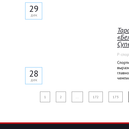
29
дек
Тар
«Бе
Суп
Р-спор
Спорт
выраз
28
главно
чемпио
дек
1
2
...
172
173