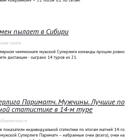
им «Берлином» – 3:2 после 0:2 по сетам.
мен пылает в Сибири
ская газета
улярном чемпионате мужской Суперлиги команды прошли ровно
ети дистанции - сыграно 14 туров из 21.
ерлига Париматч. Мужчины. Лучшие по
ной статистике в 14-м туре
lleyservice.ru
 показатели индивидуальной статистики по итогам матчей 14-го
 мужской Суперлиге Париматч – набранные очки (всего), очки на