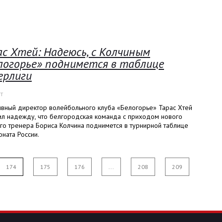
ас Хтей: Надеюсь, с Колчиным
логорье» поднимется в таблице
ерлиги
т
ивный директор волейбольного клуба «Белогорье» Тарас Хтей
ил надежду, что белгородская команда с приходом нового
го тренера Бориса Колчина поднимется в турнирной таблице
ната России.
174
175
176
...
208
209