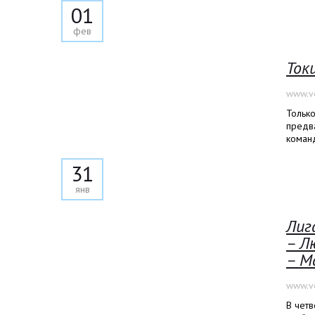
01
фев
Ток
www.vo
Тольк
предва
коман
31
янв
Лиг
– Л
– М
www.vo
В четв