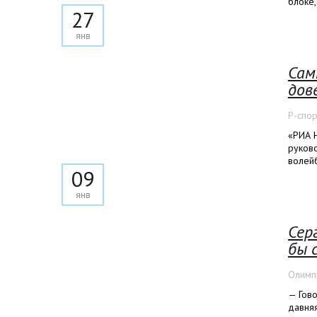
блоке,
27
янв
Сам
дов
Р-спор
«РИА Н
руков
волейб
09
янв
Сер
бы 
Олимп
— Гово
давняя