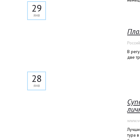
немецк
29
янв
Пла
Россий
В рег
две тр
28
янв
Суп
лич
www.vo
Лучшие
тура в