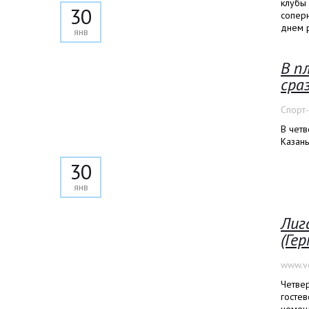
клубы
30
соперн
днем 
янв
В п
сра
Спорт
В четв
Казань
30
янв
Лиг
(Ге
www.vo
Четвер
госте