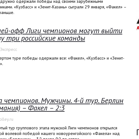
 дружно одержали победы над своими зарубежными
иками. «Кузбасс» и «Зенит-Казань» сыграли 29 января, «Факел» –
раньше.
лей-офф Лиги чемпионов могут выйти
зу три российские команды
-Экспресс
ертом туре победы одержали все: «Факел», «Кузбасс» и «Зенит-
».
а чемпионов. Мужчины. 4-й тур. Берлин
рмания) – Факел – 2:3
lley.ru
тый тур группового этапа мужской Лиги чемпионов открылся
вой волевой победой нашего новоуренгойского «Факела» над