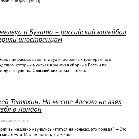
 очки с подачи (эйсы).
мелвуо и Бузато – российский волейбол
ерили иностранцам
т
овости» рассказывает о двух иностранных тренерах, под
одством которых мужская и женская сборные России по
олу выступят на Олимпийских играх в Токио.
гей Тетюхин: На месте Алекно не взял
себя в Лондон
ийский комитет
рят, вы недавно научились кататься на коньках, это правда? — Это
 моя мечта. Можно сказать, с детства.