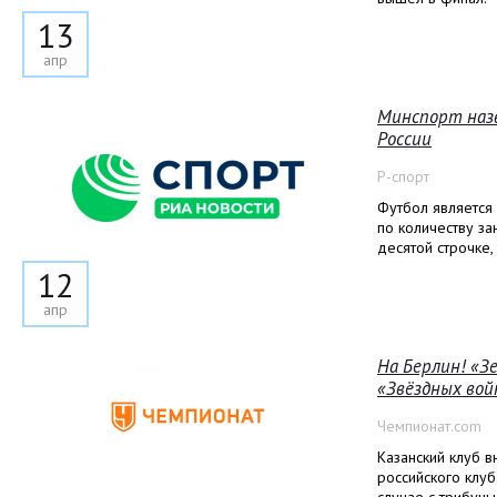
13
апр
Минспорт назв
России
Р-спорт
Футбол является
по количеству за
десятой строчке,
12
апр
На Берлин! «З
«Звёздных вой
Чемпионат.com
Казанский клуб в
российского клу