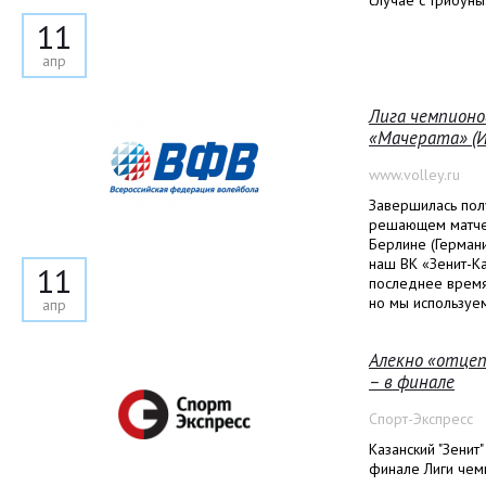
случае с трибуны
11
апр
Лига чемпионо
«Мачерата» (
www.volley.ru
Завершилась пол
решающем матче 
Берлине (Герман
наш ВК «Зенит-Ка
11
последнее время
но мы используе
апр
Алекно «отцеп
– в финале
Спорт-Экспресс
Казанский "Зенит
финале Лиги чем