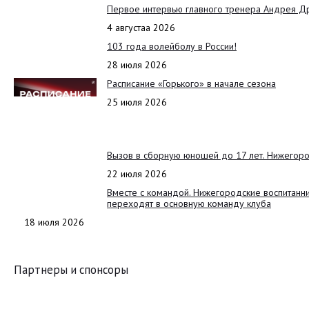
Первое интервью главного тренера Андрея Д
4 августаа 2026
103 года волейболу в России!
28 июля 2026
Расписание «Горького» в начале сезона
25 июля 2026
Вызов в сборную юношей до 17 лет. Нижегоро
22 июля 2026
Вместе с командой. Нижегородские воспитанн
переходят в основную команду клуба
18 июля 2026
Партнеры и спонсоры