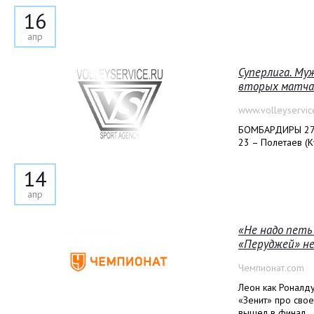
16
апр
Суперлига. Му
вторых матча
www.volleyservic
БОМБАРДИРЫ 27 –
23 – Полетаев (К
14
апр
«Не надо петь
«Перуджей» н
Чемпионат.com
Леон как Роналду
«Зенит» про свое
вышел в финал.