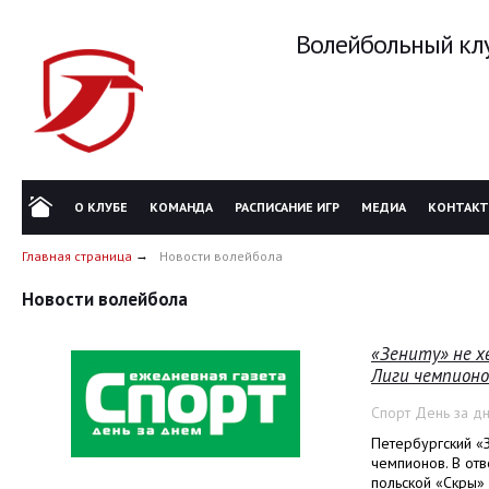
Волейбольный клу
О КЛУБЕ
КОМАНДА
РАСПИСАНИЕ ИГР
МЕДИА
КОНТАК
Главная страница
Новости волейбола
Новости волейбола
«Зениту» не х
Лиги чемпионо
Спорт День за д
Петербургский «З
чемпионов. В от
польской «Скры»