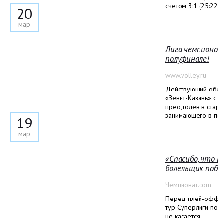
счетом 3:1 (25:22,
20
мар
Лига чемпионо
полуфинале!
www.volley.ru
Действующий обл
«Зенит-Казань» 
преодолев в ста
занимающего в п
19
мар
«Спасибо, что
болельщик поб
Чемпионат.com
Перед плей-офф,
тур Суперлиги п
не касается.