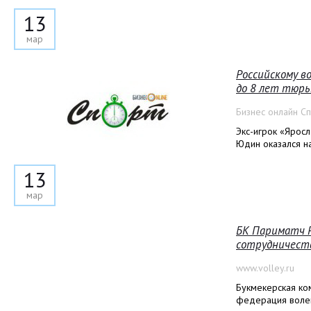
13
мар
Российскому в
до 8 лет тюрь
Бизнес онлайн С
Экс-игрок «Яросл
Юдин оказался н
13
мар
БК Париматч Р
сотрудничест
www.volley.ru
Букмекерская ко
федерация волей