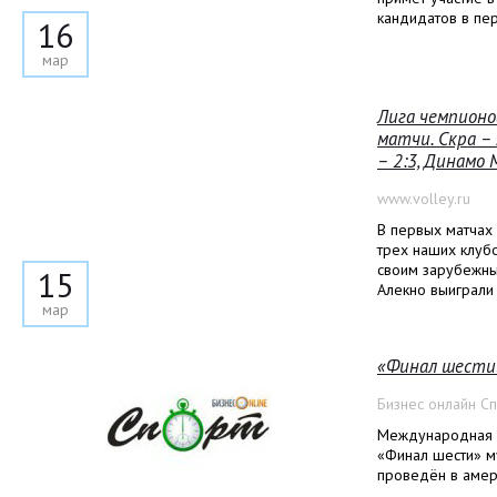
кандидатов в пе
16
мар
Лига чемпионо
матчи. Скра – 
– 2:3, Динамо
www.volley.ru
В первых матчах
трех наших клуб
своим зарубежн
15
Алекно выиграли 
мар
«Финал шести»
Бизнес онлайн С
Международная ф
«Финал шести» м
проведён в амер