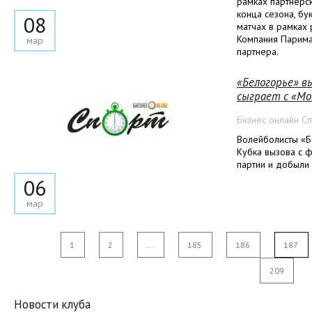
рамках партнерс
конца сезона, б
08
матчах в рамках
Компания Парима
мар
партнера.
«Белогорье» в
сыграет с «М
Бизнес онлайн С
Волейболисты «Б
Кубка вызова с 
партии и добыли 
06
мар
1
2
...
185
186
187
209
Новости клуба