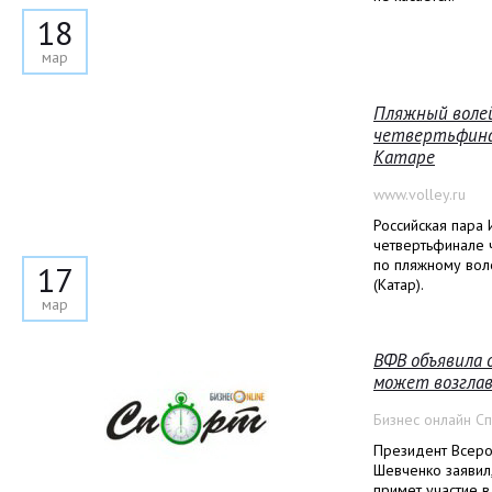
18
мар
Пляжный волей
четвертьфина
Катаре
www.volley.ru
Российская пара 
четвертьфинале 
по пляжному вол
17
(Катар).
мар
ВФВ объявила о
может возгла
Бизнес онлайн С
Президент Всеро
Шевченко заявил,
примет участие в