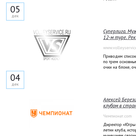
05
дек
Суперлига. Му
12-м туре. Ре
www.volleyservic
Приводим список
по трем основны
очки на блоке, оч
04
дек
Алексей Берез
клубом в стра
Чемпионат.com
Директор «Югры-
летии клуба, ист
нынешнем сезон