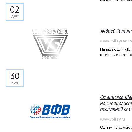
02
дек
Андрей Титич:
www.volleyservic
Нападающий «Югр
в течение игрово
30
ноя
Станислав Ше
на специалист
послужной спи
www.volley.ru
Одним из самых 