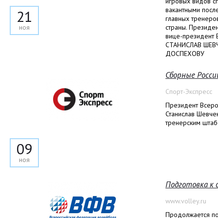
игровых видов сп
вакантными посл
21
главных тренеро
ноя
страны. Президе
вице-президент 
СТАНИСЛАВ ШЕВЧ
ДОСПЕХОВУ
Сборные Росси
Спорт-Экспресс
Президент Всеро
Станислав Шевче
тренерским штаб
09
ноя
Подготовка к
www.volley.ru
Продолжается по