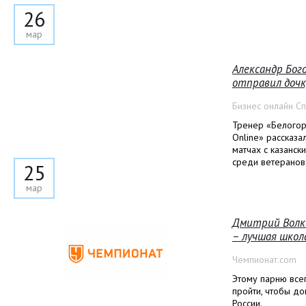
26
мар
Александр Бог
отправил дочк
Бизнес онлайн С
Тренер «Белогор
Online» рассказа
матчах с казанск
среди ветеранов
25
мар
Дмитрий Волко
– лучшая школ
Чемпионат.com
Этому парню все
пройти, чтобы до
России.