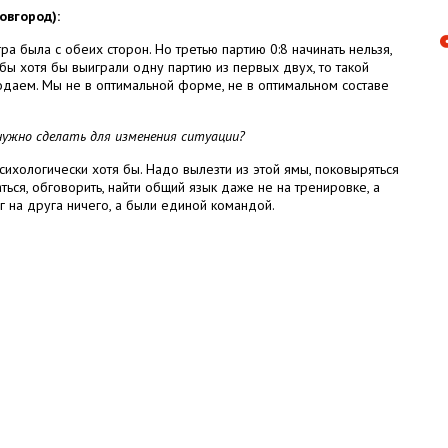
овгород):
а была с обеих сторон. Но третью партию 0:8 начинать нельзя,
 бы хотя бы выиграли одну партию из первых двух, то такой
одаем. Мы не в оптимальной форме, не в оптимальном составе
нужно сделать для изменения ситуации?
психологически хотя бы. Надо вылезти из этой ямы, поковыряться
ься, обговорить, найти общий язык даже не на тренировке, а
г на друга ничего, а были единой командой.