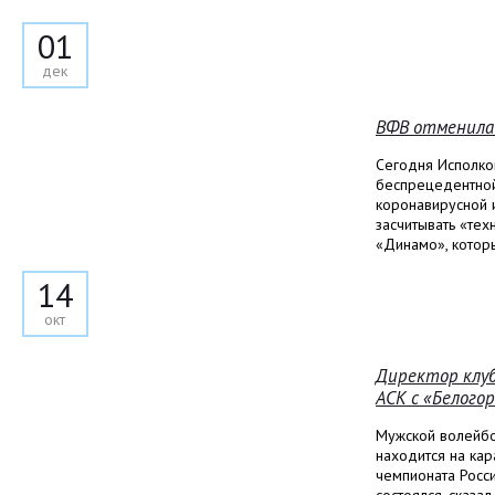
01
дек
ВФВ отменила
Сегодня Исполко
беспрецедентной
коронавирусной 
засчитывать «тех
«Динамо», которы
14
окт
Директор клу
АСК с «Белого
Мужской волейбо
находится на кар
чемпионата Росси