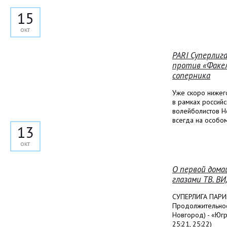
15
окт
PARI Суперлига
против «Факел
соперника
Уже скоро ниже
в рамках российс
волейболистов Н
всегда на особом
13
окт
О первой дома
глазами ТВ. В
СУПЕРЛИГА ПАРИ
Продолжительнос
Новгород) - «Югр
25:21, 25:22)