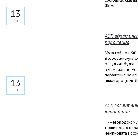
состоялся, сказ
Фомин.
13
окт
АСК обратился
поражения
Мужской волейбо
Всероссийскую ф
результат будуще
в чемпионате Рос
поражение коман
13
нижегородцев Д
окт
АСК засчитаны
карантина
Нижегородскому 
технических пораж
чемпионата Росс