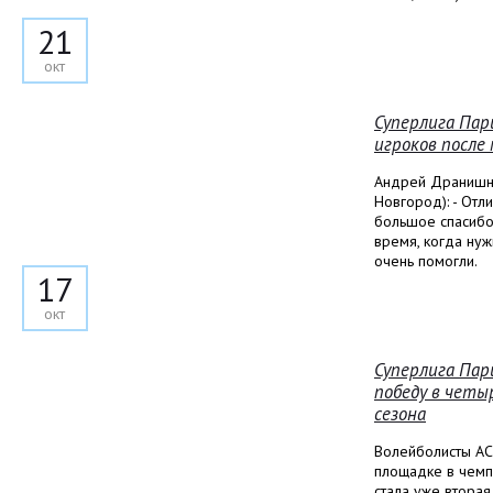
21
окт
Суперлига Пар
игроков после
Андрей Дранишни
Новгород): - Отл
большое спасибо
время, когда нуж
очень помогли.
17
окт
Суперлига Пар
победу в четы
сезона
Волейболисты А
площадке в чемп
стала уже вторая