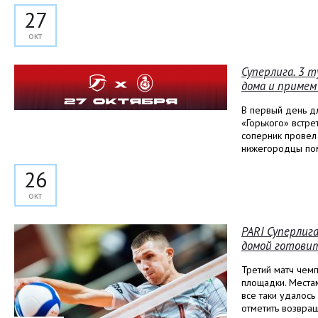
27
окт
Суперлига. 3 
дома и примем
В первый день д
«Горького» встре
соперник провел 
нижегородцы пом
26
окт
PARI Суперлига
домой готовит
Третий матч чемп
площадки. Места
все таки удалось
отметить возвра