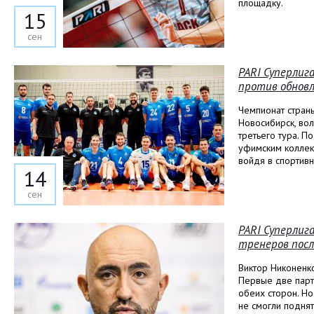
площадку.
15
сен
PARI Суперлига
против обновл
Чемпионат стран
Новосибирск, вол
третьего тура. 
уфимским коллек
войдя в спортив
14
сен
PARI Суперлиг
тренеров посл
Виктор Никоненко
Первые две парт
обеих сторон. Но
не смогли поднят