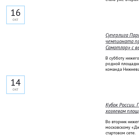
16
окт
Суперлига Пар
чемпионата п
Самотлор» с в
В субботу нижег
родной площадке
команда Нижнева
14
окт
Кубок России.
хозяевам площ
Во вторник ниже
московскому «Ди
стартовом сете.