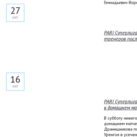
Геннадьевич Вор
27
окт
PARI Суперлиг
тренеров посл
16
окт
PARI Суперлига
в домашнем ма
В субботу нижег
домашнем матче
Дранишникова по
Уренгоя в усечен