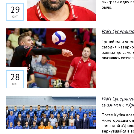
выиграли одну па
29
было.
окт
PARI Суперлига
Третий матч чемп
сегодня, наверно
равных до самог
оказались хозяев
28
окт
PARI Суперлиг
сразимся с «Ур
После Кубка воз
Нижегородцы отп
командой «Урал»
вернувшийся в в