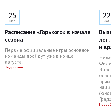
25
22
июл
июл
Расписание «Горького» в начале
Выз
сезона
лет.
и вр
Первые официальные игры основной
команды пройдут уже в конце
Ниже
августа.
Фили
Подробнее
Вино
осно
прям
наци
(юнош
Град
Подро