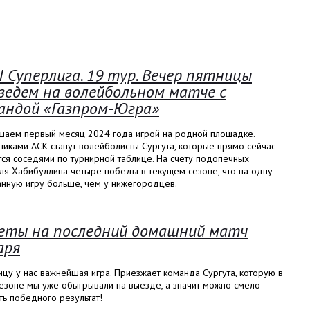
I Суперлига. 19 тур. Вечер пятницы
ведем на волейбольном матче с
андой «Газпром-Югра»
шаем первый месяц 2024 года игрой на родной площадке.
иками АСК станут волейболисты Сургута, которые прямо сейчас
ся соседями по турнирной таблице. На счету подопечных
ля Хабибуллина четыре победы в текущем сезоне, что на одну
анную игру больше, чем у нижегородцев.
еты на последний домашний матч
аря
ицу у нас важнейшая игра. Приезжает команда Сургута, которую в
сезоне мы уже обыгрывали на выезде, а значит можно смело
ь победного результат!