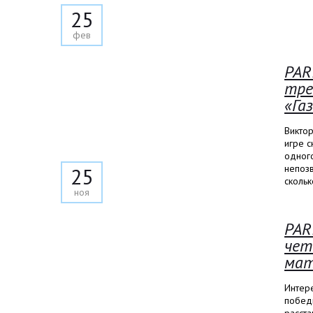
25
фев
PAR
тре
«Га
Виктор
игре с
одного
непозв
25
скольк
ноя
PAR
чет
мат
Интере
победн