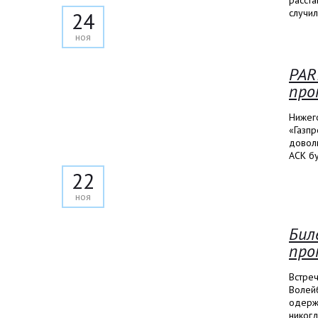
расста
случи
24
ноя
PAR
про
Нижег
«Газп
довол
АСК бу
22
ноя
Бил
про
Встреч
Волейб
одерж
никогд