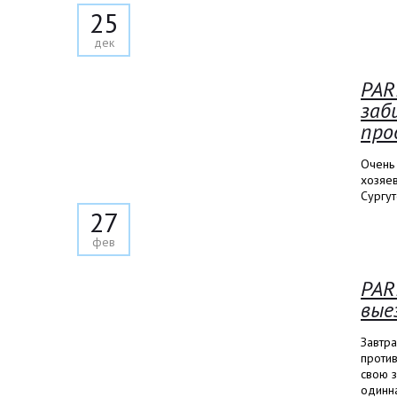
25
дек
PAR
заб
про
Очень 
хозяев
Сургут
27
фев
PAR
вые
Завтр
проти
свою 
одинн