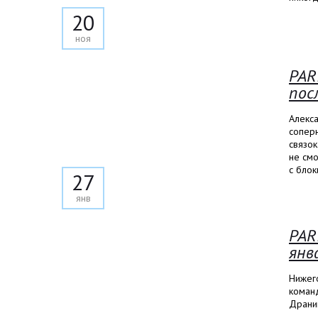
20
ноя
PAR
пос
Алекса
соперн
связок
не смо
с бло
27
янв
PAR
янв
Нижег
коман
Драни