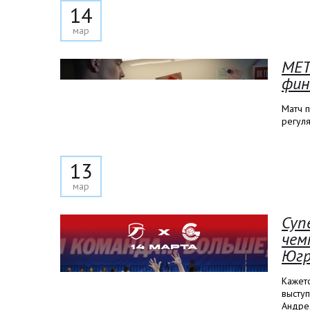
14
мар
МЕТ
фин
Матч п
регул
13
мар
Суп
чем
Югр
Кажетс
высту
Андре