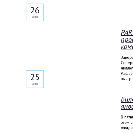
26
янв
PAR
про
ком
Завер
Соперн
являют
Рафаэ
25
выигр
янв
Бил
янв
В пятн
этом 
ожидат