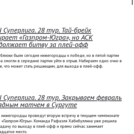
I Суперлига. 28 тур. Тай-брейк
ирает «Газпром-Югра», но АСК
должает битву за плей-офф
близки были сегодня нижегородцы к победе, но в пятой партии
а смогли в середине партии уйти в отрыв. Набираем одно очко в
е, что может стать решающим, для выхода в плей-офф.
I Суперлига. 28 тур. Закрываем февраль
здным матчем в Сургуте
а нижегородцы проведут вторую встречу в текущем чемпионате
в «Газпром-Югры». Команда Рафаэля Хабибуллина уже решила
задачу по выходу в плей-офф и прямо сейчас занимает
адцатое место.