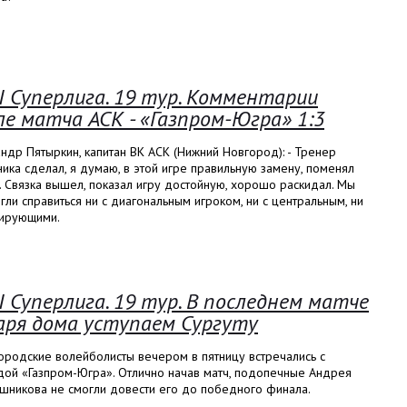
I Суперлига. 19 тур. Комментарии
ле матча АСК - «Газпром-Югра» 1:3
ндр Пятыркин, капитан ВК АСК (Нижний Новгород): - Тренер
ика сделал, я думаю, в этой игре правильную замену, поменял
. Связка вышел, показал игру достойную, хорошо раскидал. Мы
гли справиться ни с диагональным игроком, ни с центральным, ни
кирующими.
I Суперлига. 19 тур. В последнем матче
аря дома уступаем Сургуту
ородские волейболисты вечером в пятницу встречались с
дой «Газпром-Югра». Отлично начав матч, подопечные Андрея
шникова не смогли довести его до победного финала.