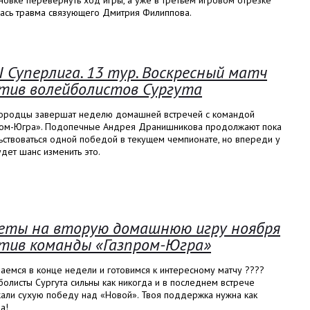
новке перевернуть ход игры, а уже в третьем игровом отрезке
лась травма связующего Дмитрия Филиппова.
I Суперлига. 13 тур. Воскресный матч
тив волейболистов Сургута
ородцы завершат неделю домашней встречей с командой
ром-Югра». Подопечные Андрея Дранишникова продолжают пока
ьствоваться одной победой в текущем чемпионате, но впереди у
дет шанс изменить это.
еты на вторую домашнюю игру ноября
тив команды «Газпром-Югра»
аемся в конце недели и готовимся к интересному матчу ????
олисты Сургута сильны как никогда и в последнем встрече
али сухую победу над «Новой». Твоя поддержка нужна как
а!