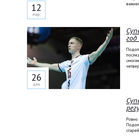
важне
12
мар
Суп
год
Подоп
после
смогли
четвер
26
дек
Суп
рег
Ровно 
Подоп
старе