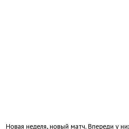
Новая неделя, новый матч. Впереди у 