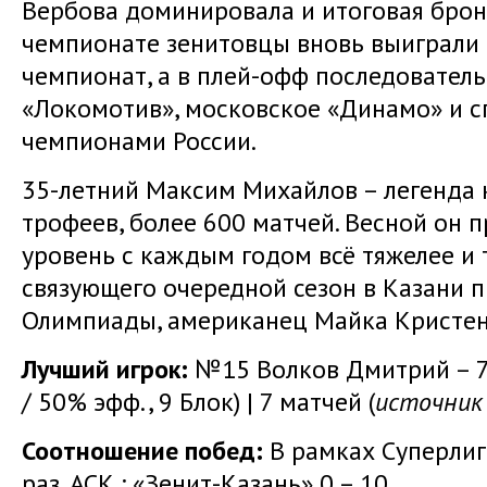
Вербова доминировала и итоговая брон
чемпионате зенитовцы вновь выиграли 
чемпионат, а в плей-офф последователь
«Локомотив», московское «Динамо» и сп
чемпионами России.
35-летний Максим Михайлов – легенда к
трофеев, более 600 матчей. Весной он п
уровень с каждым годом всё тяжелее и 
связующего очередной сезон в Казани 
Олимпиады, американец Майка Кристен
Лучший игрок:
№15 Волков Дмитрий – 79
/ 50% эфф., 9 Блок) | 7 матчей (
источник 
Соотношение побед:
В рамках Суперли
раз. АСК : «Зенит-Казань» 0 – 10