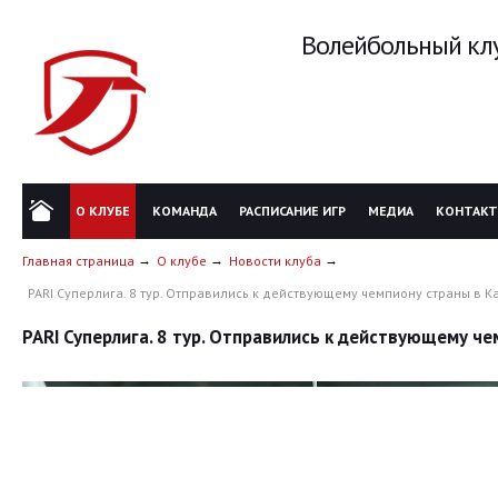
Волейбольный клу
О КЛУБЕ
КОМАНДА
РАСПИСАНИЕ ИГР
МЕДИА
КОНТАК
Главная страница
О клубе
Новости клуба
PARI Суперлига. 8 тур. Отправились к действующему чемпиону страны в К
PARI Суперлига. 8 тур. Отправились к действующему че