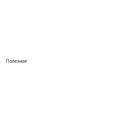
Полезное