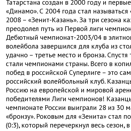
Татарстана создан в 2000 году и первы
«Динамо». С 2004 года стал называться 
2008 – «Зенит-Казань». За три сезона к
преодолел путь из Первой лиги чемпион
Дебютный чемпионат-2003/04 в элитно
волейбола завершился для клуба из сто
удачно – третье место и бронза. Спустя
стали чемпионами страны. Всего в копи
побед в российской Суперлиге – это са
российский волейбольный клуб. Казанц
Россию на европейской и мировой арен
победителями Лиги чемпионов! Казанц
чемпионате России выиграли 28 из 30 м
«бронзу». Роковым для «Зенита» стал 
(0:3), который перечеркнул весь сезон,