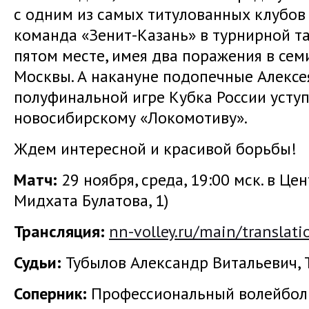
с одним из самых титулованных клубов 
команда «Зенит-Казань» в турнирной т
пятом месте, имея два поражения в сем
Москвы. А накануне подопечные Алексе
полуфинальной игре Кубка России уступ
новосибирскому «Локомотиву».
Ждем интересной и красивой борьбы!
Матч:
29 ноября, среда, 19:00 мск. в Цен
Мидхата Булатова, 1)
Трансляция
:
nn-volley.ru/main/translati
Судьи:
Тубылов Александр Витальевич,
Соперник:
Профессиональный волейболь