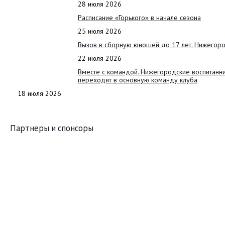
28 июля 2026
Расписание «Горького» в начале сезона
25 июля 2026
Вызов в сборную юношей до 17 лет. Нижегоро
22 июля 2026
Вместе с командой. Нижегородские воспитанн
переходят в основную команду клуба
18 июля 2026
Партнеры и спонсоры