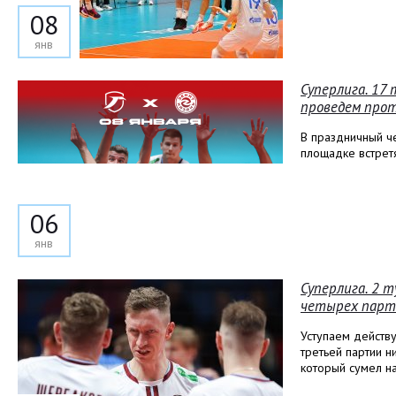
08
янв
Суперлига. 17
проведем про
В праздничный ч
площадке встрет
06
янв
Суперлига. 2 т
четырех парт
Уступаем действ
третьей партии 
который сумел на