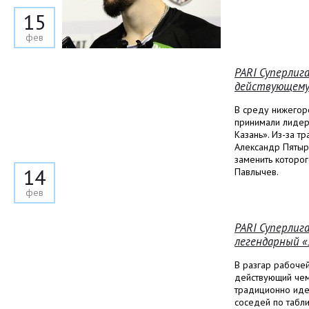
15
фев
PARI Суперлиг
действующему
В среду нижегор
принимали лидер
Казань». Из-за т
Александр Пятыр
заменить которо
14
Павлычев.
фев
PARI Суперлига
легендарный 
В разгар рабоче
действующий чем
традиционно иде
соседей по табл