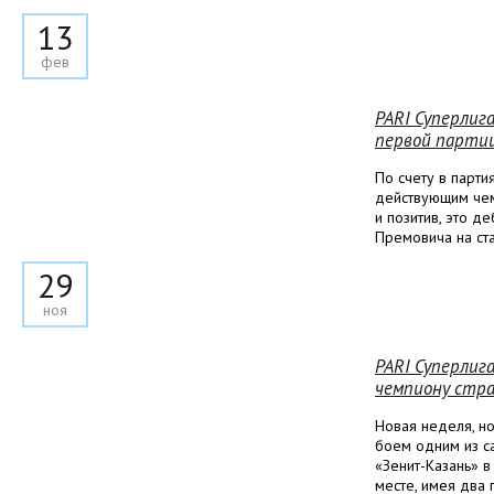
13
фев
PARI Суперлига
первой партии
По счету в парти
действующим чем
и позитив, это д
Премовича на ста
29
ноя
PARI Суперлиг
чемпиону стра
Новая неделя, н
боем одним из с
«Зенит-Казань» в
месте, имея два 