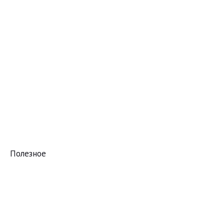
Полезное