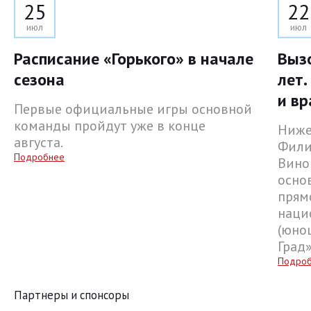
25
22
июл
июл
Расписание «Горького» в начале
Выз
сезона
лет.
и вр
Первые официальные игры основной
команды пройдут уже в конце
Ниже
августа.
Фили
Подробнее
Вино
осно
прям
наци
(юнош
Град
Подро
Партнеры и спонсоры