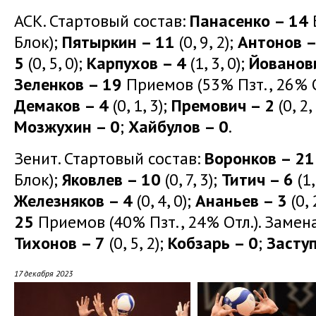
АСК. Стартовый состав:
Панасенко – 14
В
Блок);
Пятыркин – 11
(0, 9, 2);
Антонов –
5
(0, 5, 0);
Карпухов – 4
(1, 3, 0);
Йованов
Зеленков – 19
Приемов (53% Пзт., 26% О
Демаков – 4
(0, 1, 3);
Премович – 2
(0, 2,
Мозжухин – 0
;
Хайбулов – 0
.
Зенит. Стартовый состав:
Воронков – 21
Блок);
Яковлев – 10
(0, 7, 3);
Титич – 6
(1,
Железняков – 4
(0, 4, 0);
Ананьев – 3
(0, 
25
Приемов (40% Пзт., 24% Отл.). Замен
Тихонов – 7
(0, 5, 2);
Кобзарь – 0
;
Заступ
17 декабря 2023