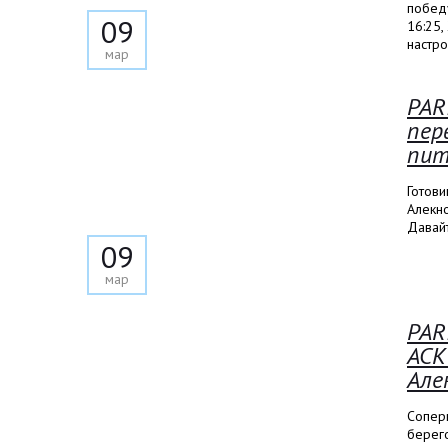
победу
09
16:25,
настро
мар
PAR
пер
пит
Готови
Алекно
Давай
09
мар
PAR
АСК
Але
Сопер
берег