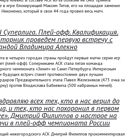
ира Алекно. В составе АСК из-за болезни не смог принять
е в игре блокирующий Максим Титов, его на площадке заменил
 Никоненко, который в свои 44 года провел весь матч.
I Суперлига. Плей-офф. Квалификация.
вторник проведем первую встречу с
андой Владимира Алекно
та в четырех городах страны пройдут первые матчи серии игр
ет (плей-офф). Соперниками АСК стала пятая команда
рного чемпионата «Зенит» из Санкт-Петербурга. Интересным
м будущих встреч станет противостояние двух лучших
рдиров Предварительного этапа: Павел Железняков (473 очка за
рку) против Владислава Бабкевича (500 набранных мячей).
здравляю всех тех, кто в нас верил до
ца, и тех, кто нас похоронил в первом
ге». Дмитрий Филиппов о настрое на
чи в плей-офф чемпионата России
ющий нижегородского АСК Дмитрий Филиппов прокомментировал