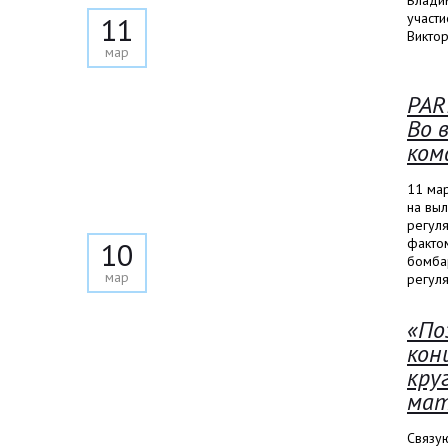
Владим
участи
11
Виктор
мар
PAR
Во 
ком
11 мар
на выл
регуля
факто
10
бомба
мар
регуля
«По
кон
кру
мат
Связу