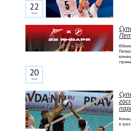
22
янв
Суп
Пет
Юбиле
Питерс
коман
страны
20
янв
Суп
гос
пар
Команд
в тре