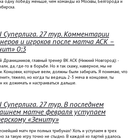
 на одну победу меньше, чем команды из Москвы, Белгорода и
ибирска.
I Суперлига. 27 тур. Комментарии
неров и игроков после матча АСК –
нит» 0:3
 Дранишников, главный тренер ВК АСК (Нижний Новгород): -
али, да, где-то в борьбе. Но я так скажу, наверное, мы не
. Концовки, которые вели, должны были забирать. Я понимаю, что
енит», тяжело, но когда ты ведешь 2-3 мяча в концовке, ты
 их дожимать и настраиваться дальше.
I Суперлига. 27 тур. В последнем
ашнем матче февраля уступаем
ерскому «Зениту»
снейший матч при полных трибунах! Хоть и уступаем в трех
 но за такую игру точно не стыдно. В каждой из партий удалось