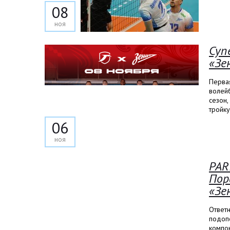
08
ноя
Суп
«Зе
Перва
волей
сезон,
тройк
06
ноя
PAR
Пор
«Зе
Ответн
подоп
компон