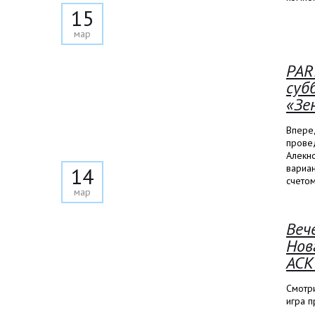
15
мар
PAR
суб
«Зе
Впере
прове
Алекно
вариа
14
счетом
мар
Веч
Нов
АСК
Смотр
игра п