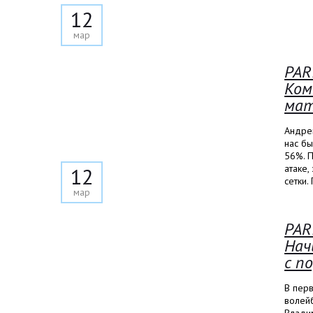
12
мар
PAR
Ком
мат
Андрей
нас бы
56%. П
атаке,
12
сетки.
мар
PAR
Нач
с п
В пер
волей