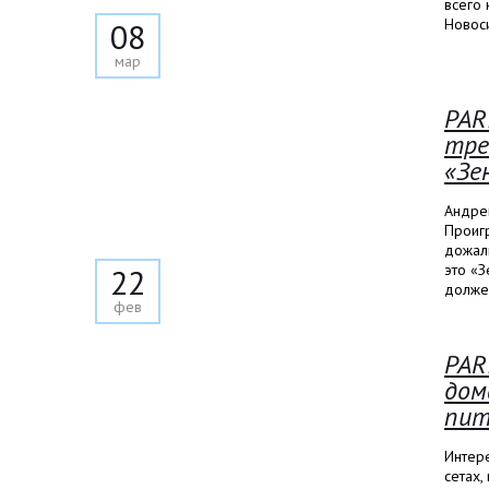
всего
Новос
08
мар
PAR
тре
«Зе
Андрей
Проигр
дожали
это «З
22
должен
фев
PAR
дом
пит
Интере
сетах,