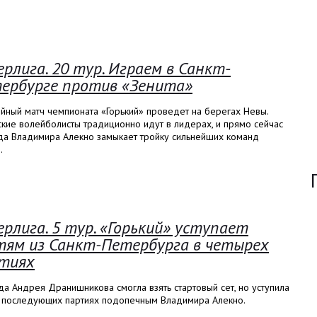
ерлига. 20 тур. Играем в Санкт-
ербурге против «Зенита»
йный матч чемпионата «Горький» проведет на берегах Невы.
кие волейболисты традиционно идут в лидерах, и прямо сейчас
да Владимира Алекно замыкает тройку сильнейших команд
.
ерлига. 5 тур. «Горький» уступает
тям из Санкт-Петербурга в четырех
тиях
а Андрея Дранишникова смогла взять стартовый сет, но уступила
х последующих партиях подопечным Владимира Алекно.