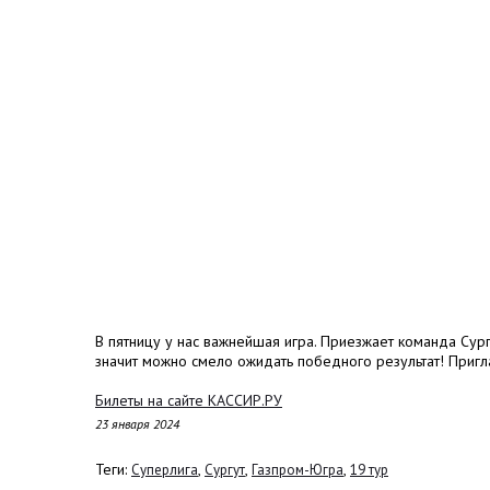
В пятницу у нас важнейшая игра. Приезжает команда Сург
значит можно смело ожидать победного результат! Приг
Билеты на сайте КАССИР.РУ
23 января 2024
Теги:
,
,
,
Суперлига
Сургут
Газпром-Югра
19 тур