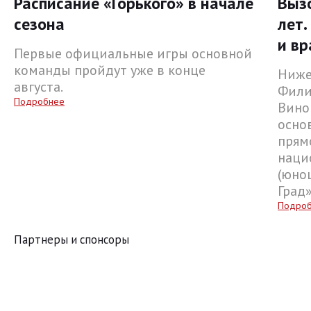
Расписание «Горького» в начале
Выз
сезона
лет.
и вр
Первые официальные игры основной
команды пройдут уже в конце
Ниже
августа.
Фили
Подробнее
Вино
осно
прям
наци
(юнош
Град
Подро
Партнеры и спонсоры