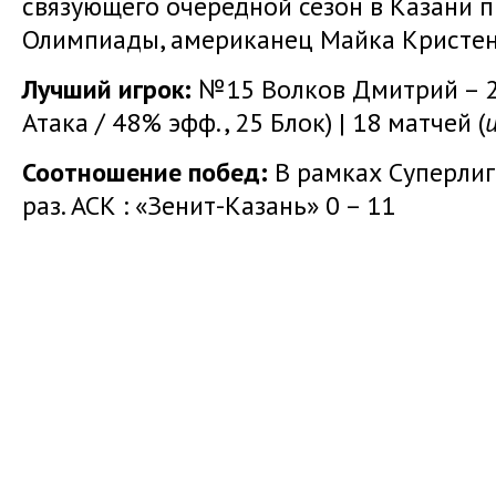
связующего очередной сезон в Казани 
Олимпиады, американец Майка Кристен
Лучший игрок:
№15 Волков Дмитрий – 20
Атака / 48% эфф., 25 Блок) | 18 матчей (
Соотношение побед:
В рамках Суперли
раз. АСК : «Зенит-Казань» 0 – 11