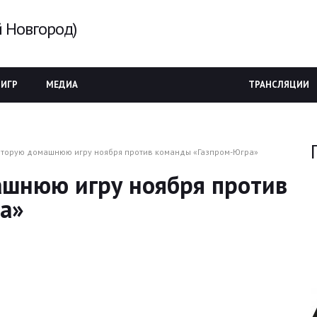
 Новгород)
 ИГР
МЕДИА
ТРАНСЛЯЦИИ
вторую домашнюю игру ноября против команды «Газпром-Югра»
ашнюю игру ноября против
а»