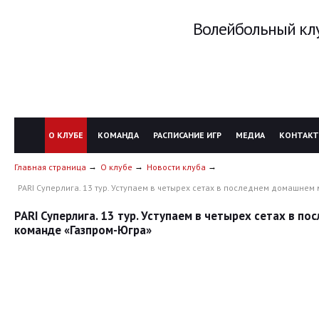
Волейбольный клу
О КЛУБЕ
КОМАНДА
РАСПИСАНИЕ ИГР
МЕДИА
КОНТАК
Главная страница
О клубе
Новости клуба
PARI Суперлига. 13 тур. Уступаем в четырех сетах в последнем домашне
PARI Суперлига. 13 тур. Уступаем в четырех сетах в 
команде «Газпром-Югра»