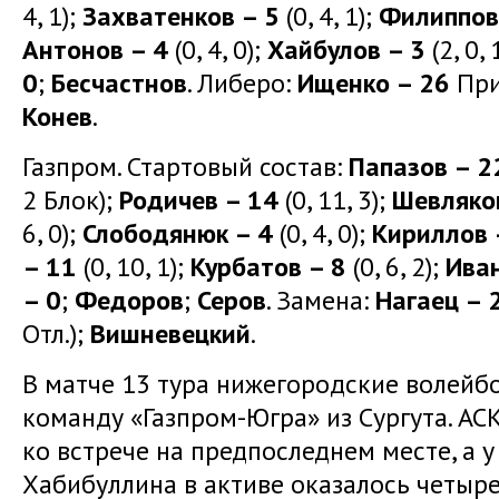
4, 1);
Захватенков – 5
(0, 4, 1);
Филиппов
Антонов – 4
(0, 4, 0);
Хайбулов – 3
(2, 0, 
0
;
Бесчастнов
. Либеро:
Ищенко – 26
При
Конев
.
Газпром. Стартовый состав:
Папазов – 2
2 Блок);
Родичев – 14
(0, 11, 3);
Шевляко
6, 0);
Слободянюк – 4
(0, 4, 0);
Кириллов 
– 11
(0, 10, 1);
Курбатов – 8
(0, 6, 2);
Иван
– 0
;
Федоров
;
Серов
. Замена:
Нагаец – 
Отл.);
Вишневецкий
.
В матче 13 тура нижегородские волей
команду «Газпром-Югра» из Сургута. А
ко встрече на предпоследнем месте, а 
Хабибуллина в активе оказалось четыр