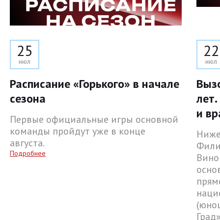
25
22
июл
июл
Расписание «Горького» в начале
Выз
сезона
лет.
и вр
Первые официальные игры основной
команды пройдут уже в конце
Ниже
августа.
Фили
Подробнее
Вино
осно
прям
наци
(юнош
Град