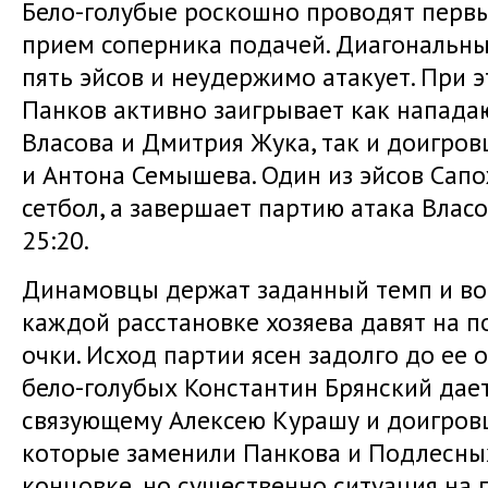
Бело-голубые роскошно проводят первы
прием соперника подачей. Диагональн
пять эйсов и неудержимо атакует. При 
Панков активно заигрывает как напад
Власова и Дмитрия Жука, так и доигро
и Антона Семышева. Один из эйсов Сап
сетбол, а завершает партию атака Влас
25:20.
Динамовцы держат заданный темп и во 
каждой расстановке хозяева давят на п
очки. Исход партии ясен задолго до ее 
бело-голубых Константин Брянский дае
связующему Алексею Курашу и доигровщ
которые заменили Панкова и Подлесных
концовке, но существенно ситуация на 