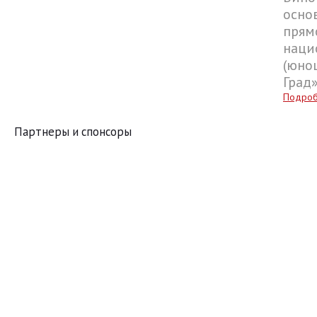
осно
прям
наци
(юнош
Град
Подро
Партнеры и спонсоры