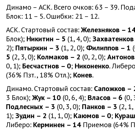
Динамо – АСК. Всего очков: 63 – 39. Подач
Блок: 11 – 5. Ошибки: 21 – 12.
АСК. Стартовый состав:
Железняков – 1
Блок);
Никитин – 5
(1, 4, 0);
Захватенков
2);
Пятыркин – 3
(1, 2, 0);
Филиппов – 1
(
5
(2, 3, 0);
Колмаков – 2
(0, 2, 0);
Антонов
0, 1);
Бесчастнов – 0
;
Никоненко
. Либер
(36% Пзт., 18% Отл.);
Конев
.
Динамо. Стартовый состав:
Сапожков – 
3 Блок);
Жук – 10
(0, 6, 4);
Власов – 6
(0, 
Подлесных – 3
(0, 3, 0);
Панков – 3
(2, 1,
1);
Зудин – 2
(1, 1, 0);
Каюмов – 0
;
Кураш
Либеро:
Керминен – 14
Приемов (64% Пз