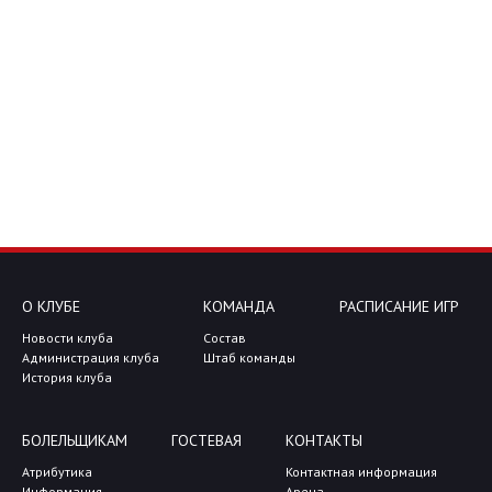
О КЛУБЕ
КОМАНДА
РАСПИСАНИЕ ИГР
Новости клуба
Состав
Администрация клуба
Штаб команды
История клуба
БОЛЕЛЬЩИКАМ
ГОСТЕВАЯ
КОНТАКТЫ
Атрибутика
Контактная информация
Информация
Арена