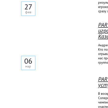
резуль
27
игрок
сразу
фев
PAR
игр
Каз
Андре
Кто по
отрыва
нас пр
06
групп
мар
PAR
уст
В вос
Сопер
чемпио
участи