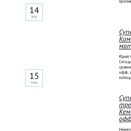
против
14
апр
Суп
Ком
мат
Юрий Ф
Сегодн
сравн
офф, э
15
победо
мар
Суп
тре
Кем
оф
Нижег