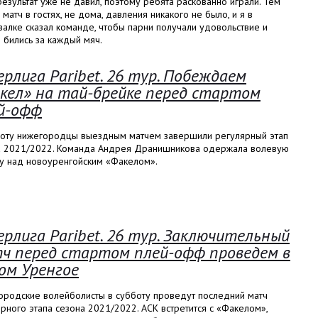
езультат уже не давил, поэтому ребята раскованно играли. Тем
 матч в гостях, не дома, давления никакого не было, и я в
алке сказал команде, чтобы парни получали удовольствие и
 бились за каждый мяч.
ерлига Paribet. 26 тур. Побеждаем
кел» на тай-брейке перед стартом
й-офф
боту нижегородцы выездным матчем завершили регулярный этап
а 2021/2022. Команда Андрея Дранишникова одержала волевую
у над новоуренгойским «Факелом».
ерлига Paribet. 26 тур. Заключительный
ч перед стартом плей-офф проведем в
ом Уренгое
ородские волейболисты в субботу проведут последний матч
рного этапа сезона 2021/2022. АСК встретится с «Факелом»,