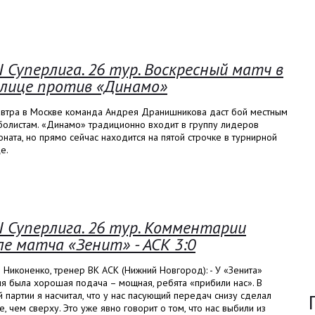
I Суперлига. 26 тур. Воскресный матч в
лице против «Динамо»
автра в Москве команда Андрея Дранишникова даст бой местным
болистам. «Динамо» традиционно входит в группу лидеров
ната, но прямо сейчас находится на пятой строчке в турнирной
е.
I Суперлига. 26 тур. Комментарии
ле матча «Зенит» - АСК 3:0
 Никоненко, тренер ВК АСК (Нижний Новгород): - У «Зенита»
я была хорошая подача – мощная, ребята «прибили нас». В
 партии я насчитал, что у нас пасующий передач снизу сделал
, чем сверху. Это уже явно говорит о том, что нас выбили из