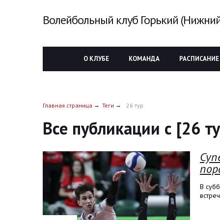
Волейбольный клуб Горький (Нижний
О КЛУБЕ
КОМАНДА
РАСПИСАНИЕ
Главная страница
Теги
26 тур
Все публикации с [26 ту
Суп
пор
В суб
встреч