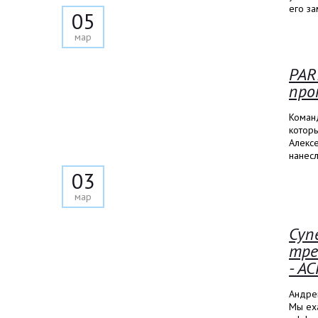
его з
05
мар
PAR
про
Команд
которы
Алекс
нанесл
03
мар
Суп
тре
- АС
Андре
Мы еха