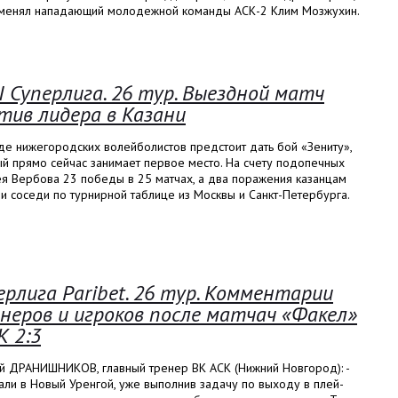
аменял нападающий молодежной команды АСК-2 Клим Мозжухин.
I Суперлига. 26 тур. Выездной матч
тив лидера в Казани
е нижегородских волейболистов предстоит дать бой «Зениту»,
й прямо сейчас занимает первое место. На счету подопечных
ея Вербова 23 победы в 25 матчах, а два поражения казанцам
и соседи по турнирной таблице из Москвы и Санкт-Петербурга.
ерлига Paribet. 26 тур. Комментарии
неров и игроков после матчач «Факел»
К 2:3
й ДРАНИШНИКОВ, главный тренер ВК АСК (Нижний Новгород): -
ли в Новый Уренгой, уже выполнив задачу по выходу в плей-