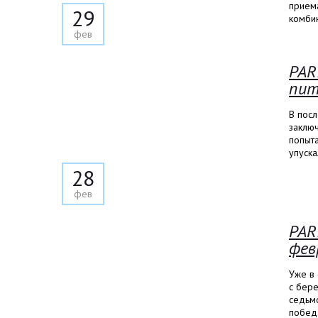
приема
29
комби
фев
PAR
пит
В пос
заключ
попыта
упуска
28
фев
PAR
фев
Уже в 
с бере
седьм
побед