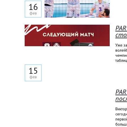
16
фев
PAR
сто
Уже з
волей
чемпио
таблиц
15
фев
PAR
пос
Виктор
сегодн
первой
больше