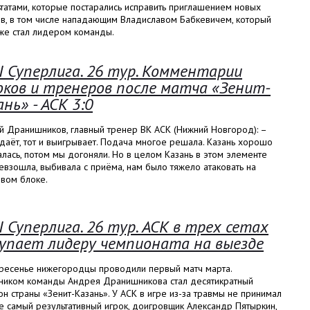
татами, которые постарались исправить приглашением новых
ов, в том числе нападающим Владиславом Бабкевичем, который
 же стал лидером команды.
I Суперлига. 26 тур. Комментарии
оков и тренеров после матча «Зенит-
ань» - АСК 3:0
й Дранишников, главный тренер ВК АСК (Нижний Новгород): –
даёт, тот и выигрывает. Подача многое решала. Казань хорошо
лась, потом мы догоняли. Но в целом Казань в этом элементе
евзошла, выбивала с приёма, нам было тяжело атаковать на
овом блоке.
I Суперлига. 26 тур. АСК в трех сетах
упает лидеру чемпионата на выезде
кресенье нижегородцы проводили первый матч марта.
ником команды Андрея Дранишникова стал десятикратный
н страны «Зенит-Казань». У АСК в игре из-за травмы не принимал
е самый результативный игрок, доигровщик Александр Пятыркин,