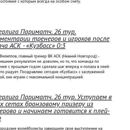
остояние с которым всегда на особом счету.
ерлига Париматч. 26 тур.
ментарии тренеров и игроков после
ча АСК - «Кузбасс» 0:3
илиппов, главный тренер ВК АСК (Нижний Новгород): -
яшним результатом не доволен, но то, что команда по
ение с прошлым годом сделала шаг вперед и попала в плей-
то радует. Поздравляю сегодня «Кузбасс» с заслуженной
й, они играли с максимальной концентрацией.
ерлига Париматч. 26 тур. Уступаем в
х сетах бронзовому призеру из
ерово и начинаем готовится к плей-
ф
ородские волейболисты завершили свое выступление на