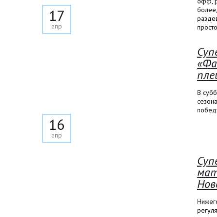
офф, р
более,
17
раздев
апр
просто
Суп
«Фа
пле
В суб
сезон
побед
16
апр
Суп
мат
Нов
Нижег
регуля