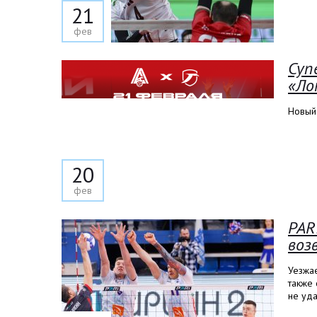
21
фев
Суп
«Ло
Новый
20
фев
PAR
воз
Уезжа
также 
не уда