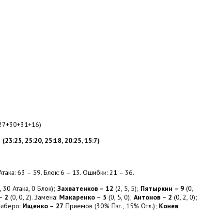
+27+30+31+16)
3:25, 25:20, 25:18, 20:25, 15:7)
така: 63 – 59. Блок: 6 – 13. Ошибки: 21 – 36.
 30 Атака, 0 Блок);
Захватенков – 12
(2, 5, 5);
Пятыркин – 9
(0,
– 2
(0, 0, 2). Замена:
Макаренко – 5
(0, 5, 0);
Антонов – 2
(0, 2, 0);
 Либеро:
Ищенко – 27
Приемов (30% Пзт., 15% Отл.);
Конев
.