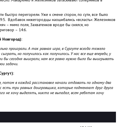
есло: Макаренко и Железняков затаскивают соперников в
и быстро перегорели. Уже к смене сторон, по сути, все было
9:5.
Вдобавок нижегородцы наошибались «всласть»: Железняков
яч – мимо поля, Захватенков вроде бы снялся, но
иговор – 14:6.
 Новгород):
ьно проиграли. А так равная игра, в Сургуте всегда тяжело
сыграть, но получилось как получилось. У нас все еще впереди, у
ли бы сегодня выиграли, нам все равно нужно было бы выигрывать
ои задачи.
ургут):
м, потом в каждой расстановке начали отдавать по одному-два
нас есть три равных доигровщика, которые подменяют друг друга
о не хочу выделять, никто не выпадал, всем ребятам хочу