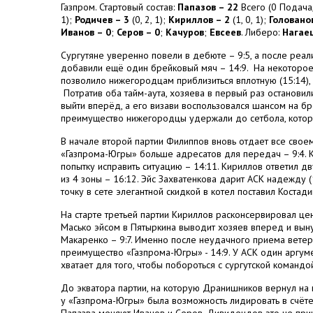
Газпром. Стартовый состав:
Папазов – 22
Всего (0 Подача,
1);
Родичев – 3
(0, 2, 1);
Кириллов – 2
(1, 0, 1);
Голованов
Иванов – 0
;
Серов – 0
;
Качуров
;
Евсеев
. Либеро:
Нагаец
Сургутяне уверенно повели в дебюте – 9:5, а после ре
добавили ещё один брейковый мяч – 14:9.
На некоторое
позволило нижегородцам приблизиться вплотную (15:14),
Потратив оба тайм-аута, хозяева в первый раз останови
выйти вперёд, а его визави воспользовался шансом на бр
преимущество нижегородцы удержали до сетбола, которы
В начале второй партии Филиппов вновь отдает все свое
«Газпрома-Югры» больше адресатов для передач – 9:4. К
попытку исправить ситуацию – 14:11. Кириллов ответил д
из 4 зоны – 16:12. Эйс Захватенкова дарит АСК надежду 
точку в сете элегантной скидкой в котел поставил Костади
На старте третьей партии Кириллов расконсервировал цент
Масько эйсом в Пятыркина выводит хозяев вперед и вы
Макаренко – 9:7. Именно после неудачного приема вете
преимущество «Газпрома-Югры» - 14:9. У АСК один аргуме
хватает для того, чтобы побороться с сургутской командой
До экватора партии, на которую Дранишников вернул на п
у «Газпрома-Югры» была возможность лидировать в счёте