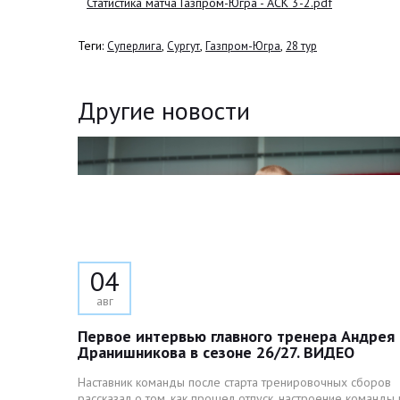
Статистика матча Газпром-Югра - АСК 3-2.pdf
Теги:
,
,
,
Суперлига
Сургут
Газпром-Югра
28 тур
Другие новости
04
авг
Первое интервью главного тренера Андрея
Дранишникова в сезоне 26/27. ВИДЕО
Наставник команды после старта тренировочных сборов
рассказал о том, как прошел отпуск, настроение команды 