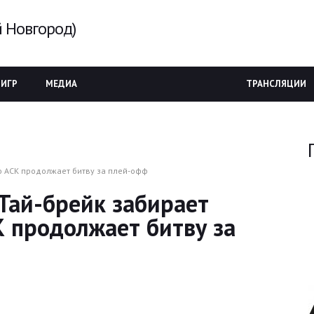
 Новгород)
 ИГР
МЕДИА
ТРАНСЛЯЦИИ
но АСК продолжает битву за плей-офф
 Тай-брейк забирает
К продолжает битву за