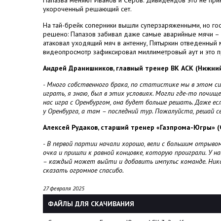
Папазва меняют Иванов и Серов. Дивидендов это не прин
укороченный решающий сет.
На тай-брейк соперники вышли суперзаряженными, но гост
решено: Папазов забивал даже самые аварийные мячи – 
атаковал уходящий мяч в антенну, Пятыркин отведенный м
видеопросмотр зафиксировал миллиметровый аут и это пр
Андрей Дранишников, главный тренер ВК АСК (Нижний
- Много собственного брака, по статистике мы в этом сил
играть, я знаю, был в этих условиях. Могли где-то почище 
нас игра с Оренбургом, она будет больше решать. Даже ес
у Оренбурга, а там – последний тур. Пожалуйста, решай св
Алексей Рудаков, старший тренер «Газпрома-Югры» (С
- В первой партии начали хорошо, вели с большим отрыво
очка и пришли к равной концовке, которую проиграли. У 
– каждый может выйти и добавить импульс команде. Никог
сказать огромное спасибо.
27 февраля 2025
ФАЙЛЫ ДЛЯ СКАЧИВАНИЯ