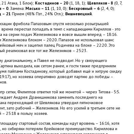
 21 Атака, 1 Блок);
Костадинов – 20
(1, 18, 1);
Щевляков - 8
(0, 7,
 – 0
. Замена:
Масько – 11
(1, 10, 0);
Бескровный – 6
(2, 4, 0);
 – 21
Прием (48% Пзт., 24% Отл.);
Вишневецкий
.
ализации фрибола Папазовым спустя несколько розыгрышей
 время перестал попадать в темп с нападающими Кириллов - это
 а на серии подач Железнякова и вовсе вышли вперед – 18:16.
ли Железнякова блоком – 20:20. Папазов не использовал шанс
ейковый мяч и зацепил палец Родичева на блоке – 22:20. Это
й реализовал все тот же Железняков – 25:23.
му диагональному, и Павел не подводит. Но у связующего
артина выходила, как сетом ранее, и гости также предприняли
вумя пайпами Костадинову, который добавил ещё и хитрую скидку
(19:17), но хозяева оперативно доводят партию до победы –
нов.
р сетки, Филиппов ответил той же монетой – через Титова - 5:5.
нуждает Андрея Дранишникова заменить последнего на
рана переходящий от Шевлякова утвердил пятиочковое
нт, зато рабочий – Железняков. Но его усилий в третьем сете не
 – 25:18 в пользу хозяев.
лощадку стартовый состав, команды идут вровень – 16:16, хотя
, но сибиряки потеряли брейковое преимущество. Кириллова и