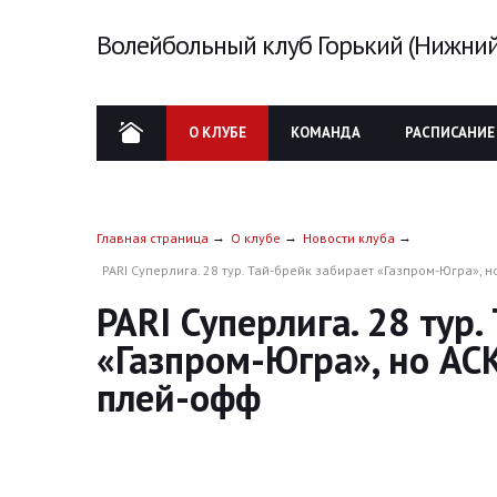
Волейбольный клуб Горький (Нижний
О КЛУБЕ
КОМАНДА
РАСПИСАНИЕ
Главная страница
О клубе
Новости клуба
PARI Суперлига. 28 тур. Тай-брейк забирает «Газпром-Югра», 
PARI Суперлига. 28 тур.
«Газпром-Югра», но АС
плей-офф