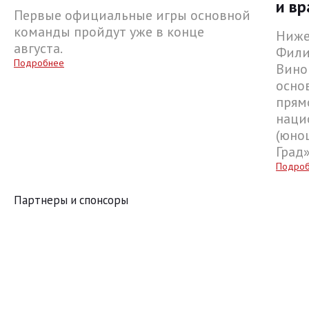
и вр
Первые официальные игры основной
команды пройдут уже в конце
Ниже
августа.
Фили
Подробнее
Вино
осно
прям
наци
(юнош
Град
Подро
Партнеры и спонсоры