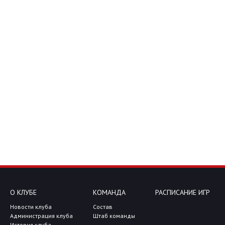
О КЛУБЕ
КОМАНДА
РАСПИСАНИЕ ИГР
Новости клуба
Состав
Администрация клуба
Штаб команды
История клуба