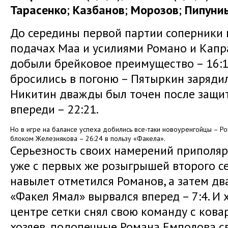
Тарасенко
;
Казбанов
;
Морозов
;
Пипуни
До середины первой партии соперники 
подачах Маа и усилиями Романо и Капр
добыли брейковое преимущество – 16:
бросились в погоню – Пятыркин зарядил
Никитин дважды был точен после защит
впереди – 22:21.
Но в игре на балансе успеха добились все-таки новоуренгойцы – Ро
блоком Железнякова – 26:24 в пользу «Факела».
Серьезность своих намерений приполя
уже с первых же розыгрышей второго се
навылет отметился Романов, а затем дв
«Факел Ямал» вырвался вперед – 7:4. И
центре сетки снял свою команду с ков
хозяев, подопечные Романа Емполова св