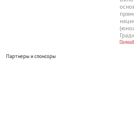
осно
прям
наци
(юнош
Град
Подро
Партнеры и спонсоры