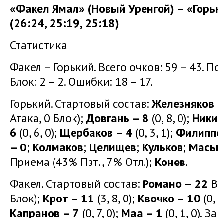
«Факел Ямал» (Новый Уренгой) – «Горь
(26:24, 25:19, 25:18)
Статистика
Факел – Горький. Всего очков: 59 – 43. Под
Блок: 2 – 2. Ошибки: 18 – 17.
Горький. Стартовый состав:
Железняков 
Атака, 0 Блок);
Довгань – 8
(0, 8, 0);
Ники
6
(0, 6, 0);
Щербаков – 4
(0, 3, 1);
Филиппо
– 0
;
Колмаков
;
Целищев
;
Кульков
;
Мась
Приема (43% Пзт., 7% Отл.);
Конев
.
Факел. Стартовый состав:
Романо – 22
В
Блок);
Крот – 11
(3, 8, 0);
Квочко – 10
(0, 
Капранов – 7
(0, 7, 0);
Маа – 1
(0, 1, 0). 