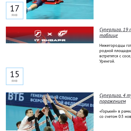
17
янв
Суперлига. 19
таблице
Нижегородцы гот
родной площадк
встретятся с сос
Уренгой.
15
янв
Суперлига. 4 т
поражением
«Горький» в рамк
со счетом 0:3 но