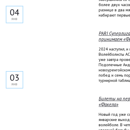
более двух часо
04
разнице в два м
набирают первые
янв
PARI Суперлига
принимаем «Ф
2024 наступил, и
Волейболисты АСК
уже завтра пров
Подопечные Анд
новоуренгойском
03
побед и семь по
турнирной таблиц
янв
Билеты на пе
«Факела»
Новый год уже со
январские выход
волейболе. В че