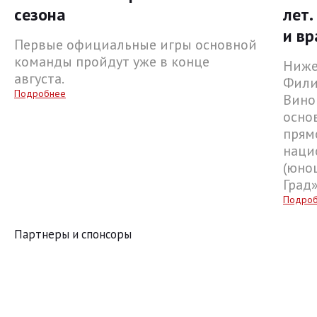
сезона
лет.
и вр
Первые официальные игры основной
команды пройдут уже в конце
Ниже
августа.
Фили
Подробнее
Вино
осно
прям
наци
(юнош
Град
Подро
Партнеры и спонсоры