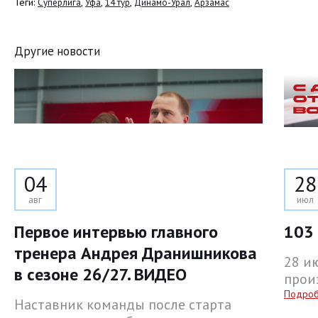
Теги:
,
,
,
,
Суперлига
Уфа
14 тур
Динамо-Урал
Арзамас
Другие новости
04
28
авг
июл
Первое интервью главного
103 
тренера Андрея Дранишникова
28 и
в сезоне 26/27. ВИДЕО
прои
Подро
Наставник команды после старта