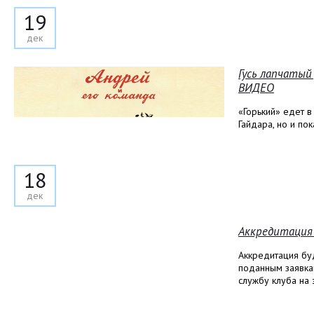
19
дек
Гусь лапчатый
ВИДЕО
«Горький» едет в
Гайдара, но и по
18
дек
Аккредитация 
Аккредитация бу
поданным заявка
службу клуба на 