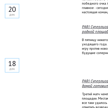
победного очка 
20
главное - сегод
настоящая коман
дек
PARI Суперлига
родной площад
В пятницу нижег
уходящего года.
игру против нов
будущие соперник
18
дек
PARI Суперлига
домой готовит
Третий матч чемп
площадки. Места
все таки удалось
отметить возвра