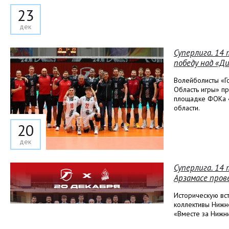
23
дек
Суперлига. 14 
победу над «Д
Волейболисты «Го
Область игры» пр
площадке ФОКа «
области.
20
дек
Суперлига. 14
Арзамасе пров
Историческую вс
коллективы Нижн
«Вместе за Нижни