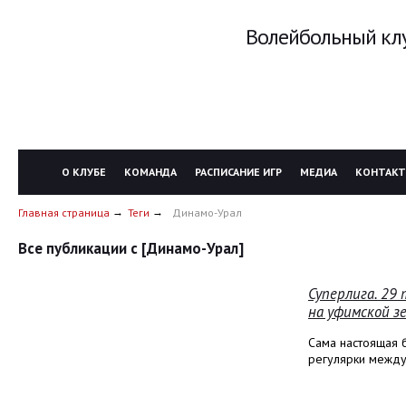
Волейбольный клу
О КЛУБЕ
КОМАНДА
РАСПИСАНИЕ ИГР
МЕДИА
КОНТАК
Главная страница
Теги
Динамо-Урал
Все публикации с [Динамо-Урал]
Суперлига. 29
на уфимской з
Сама настоящая 
регулярки между