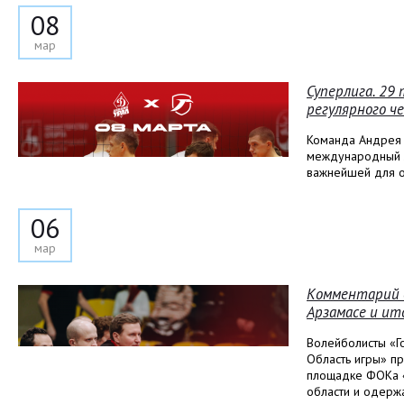
08
мар
Суперлига. 29
регулярного ч
Команда Андрея 
международный ж
важнейшей для о
06
мар
Комментарий д
Арзамасе и ит
Волейболисты «Го
Область игры» пр
площадке ФОКа «
области и одержа