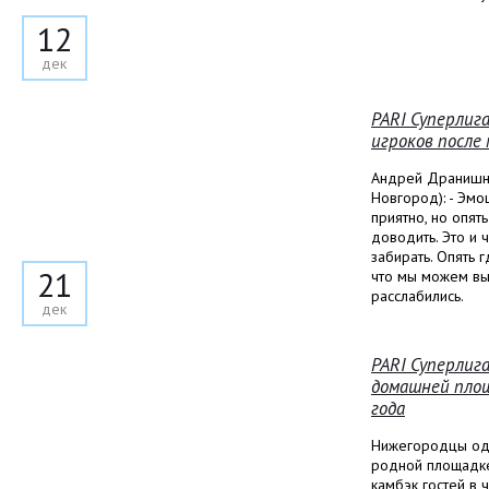
12
дек
PARI Суперлиг
игроков после
Андрей Дранишни
Новгород): - Эмо
приятно, но опять
доводить. Это и 
забирать. Опять 
21
что мы можем выи
расслабились.
дек
PARI Суперлига
домашней площ
года
Нижегородцы од
родной площадке.
камбэк гостей в 