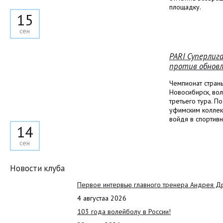
площадку.
15
сен
PARI Суперлига
против обновл
Чемпионат стран
Новосибирск, вол
третьего тура. 
уфимским коллек
войдя в спортив
14
сен
Новости клуба
Первое интервью главного тренера Андрея Д
4 августаа 2026
103 года волейболу в России!