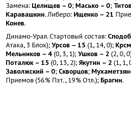
Замена:
Целищев – 0
;
Масько – 0
;
Тито
Каравашкин
. Либеро:
Ищенко – 21
Прием
Конев
.
Динамо-Урал. Стартовый состав:
Сподоб
Атака, 3 Блок);
Урсов – 15
(1, 14, 0);
Крсм
Мельников – 4
(0, 3, 1);
Ушков – 2
(2, 0, 0
Поталюк – 15
(0, 13, 2);
Якутин – 2
(1, 1, 
Заволжский – 0
;
Скворцов
;
Мухаметзян
Приемов (56% Пзт., 19% Отл.);
Брагин
.